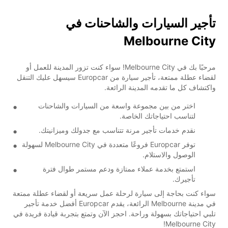
تأجير السيارات والشاحنات في
Melbourne City
مرحبًا بك في Melbourne City! سواء كنت تزور المدينة للعمل أو
لقضاء عطلة ممتعة، تأجير سيارة من Europcar سيسهل عليك التنقل
واكتشاف كل ما تقدمه المدينة الرائعة.
اختر من بين مجموعة واسعة من السيارات والشاحنات
لتناسب احتياجاتك الخاصة.
نقدم خدمات تأجير مرنة تتناسب مع جدولك وميزانيتك.
توفر Europcar فروعًا متعددة في Melbourne City لسهولة
الوصول والاستلام.
استمتع بخدمة عملاء ممتازة ودعم مستمر طوال فترة
تأجيرك.
سواء كنت بحاجة إلى سيارة لرحلة عمل سريعة أو لقضاء عطلة ممتعة
في مدينة Melbourne الرائعة، يقدم Europcar أفضل خدمة تأجير
تلبي احتياجاتك بسهولة وراحة. احجز الآن وتمتع بتجربة قيادة فريدة في
Melbourne City!