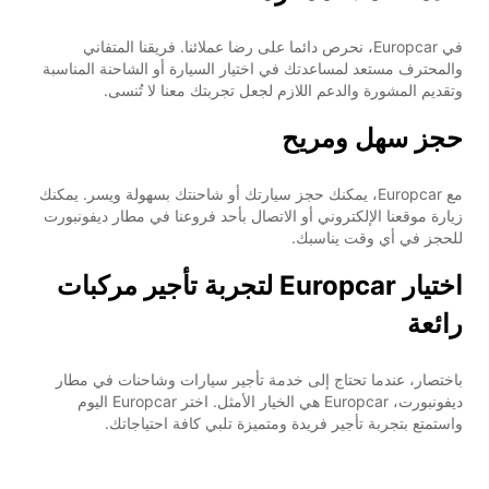
في Europcar، نحرص دائما على رضا عملائنا. فريقنا المتفاني
والمحترف مستعد لمساعدتك في اختيار السيارة أو الشاحنة المناسبة
وتقديم المشورة والدعم اللازم لجعل تجربتك معنا لا تُنسى.
حجز سهل ومريح
مع Europcar، يمكنك حجز سيارتك أو شاحنتك بسهولة ويسر. يمكنك
زيارة موقعنا الإلكتروني أو الاتصال بأحد فروعنا في مطار ديفونبورت
للحجز في أي وقت يناسبك.
اختيار Europcar لتجربة تأجير مركبات
رائعة
باختصار، عندما تحتاج إلى خدمة تأجير سيارات وشاحنات في مطار
ديفونبورت، Europcar هي الخيار الأمثل. اختر Europcar اليوم
واستمتع بتجربة تأجير فريدة ومتميزة تلبي كافة احتياجاتك.