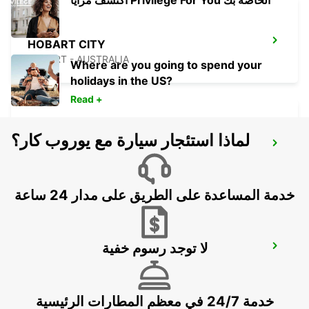
اكتشف مزايا Privilege For You الخاصة بك
HOBART CITY
HOBART - AUSTRALIA
Where are you going to spend your
holidays in the US?
Read +
لماذا استئجار سيارة مع يوروب كار؟
HOBART AIRPORT
CAMBRIDGE - AUSTRALIA
خدمة المساعدة على الطريق على مدار 24 ساعة
لا توجد رسوم خفية
MELBOURNE FRANKSTON
FRANKSTON - AUSTRALIA
خدمة 24/7 في معظم المطارات الرئيسية