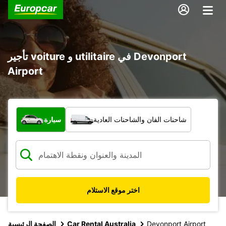
تأجير voiture و utilitaire في Devonport
Airport
ما نوع المركبة؟
شاحنات الفان والشاحنات العادية
سيارة
اختر موقع الاستلام
Devonport Airport
Car Rental Australia
الصفحة الرئيسية