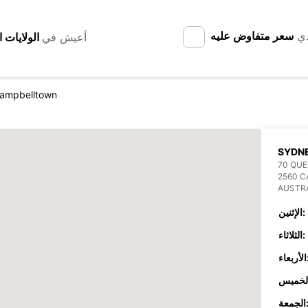
دي
سعر متفاوض عليه
أعيش في
ampbelltown
SYDN
70 QUE
2560 
AUSTR
الإثنين:
الثلاثاء:
عاء:
جمعة: