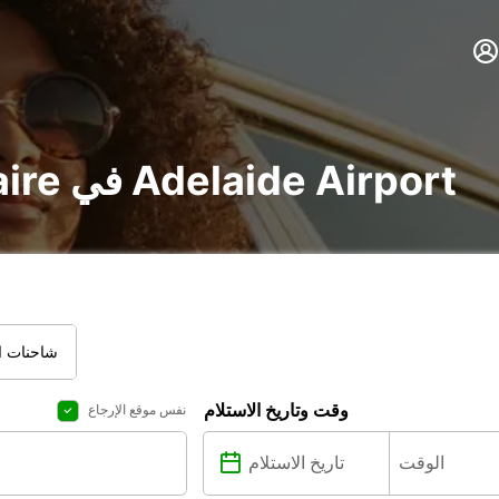
تأجير voiture و utilitaire في Adelaide Airport
شاحنات ال
وقت وتاريخ الاستلام
نفس موقع الإرجاع