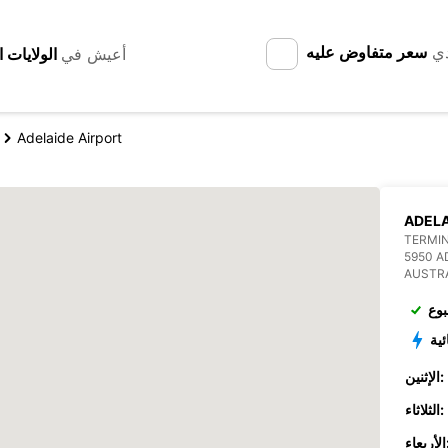
دي
سعر متفاوض عليه
أعيش في
Adelaide Airport
ADELA
TERMIN
5950 A
AUSTR
بوع
ئية
الإثنين:
الثلاثاء:
عاء: