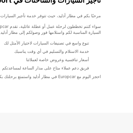
تأجير السيارات والشاحنات في Adelaide Airport
مرحبًا بكم في مطار أدليد، حيث تتوفر خدمة تأجير السيارات والشاحنات من Europcar لتلبية احتياجا
السيارة المناسبة لكم واستلامها فور وصولكم إلى مطار أدليد.
تنوع واسع في تصنيفات السيارات لاختيار الأمثل لك
خدمة الاستلام والتسليم في أي وقت يناسبك
أسعار تنافسية وعروض خاصة لعملائنا
فريق دعم عملاء متاح على مدار الساعة لمساعدتكم
احجز اليوم مع Europcar في مطار أدليد واستمتع برحلتك بكل راحة ويسر. نحن هنا لنجعل تجربتكم في تأجير السيارات أسهل وأكثر متعة.