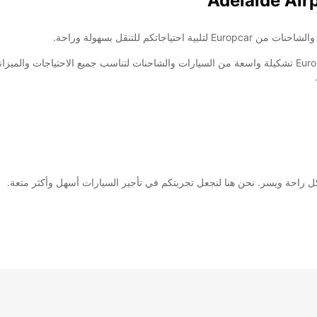
تكم للتنقل بسهولة وراحة.
سواء كنتم تخططون لرحلة عمل أو عطلة عائلية، تقدم Europcar تشكيلة واسعة من السيارات والشاحنات لتناسب ج