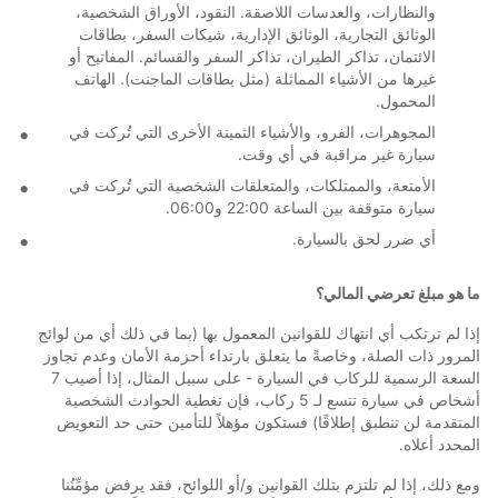
والنظارات، والعدسات اللاصقة. النقود، الأوراق الشخصية،
الوثائق التجارية، الوثائق الإدارية، شيكات السفر، بطاقات
الائتمان، تذاكر الطيران، تذاكر السفر والقسائم. المفاتيح أو
غيرها من الأشياء المماثلة (مثل بطاقات الماجنت). الهاتف
المحمول.
المجوهرات، الفرو، والأشياء الثمينة الأخرى التي تُركت في
سيارة غير مراقبة في أي وقت.
الأمتعة، والممتلكات، والمتعلقات الشخصية التي تُركت في
سيارة متوقفة بين الساعة 22:00 و06:00.
أي ضرر لحق بالسيارة.
ما هو مبلغ تعرضي المالي؟
إذا لم ترتكب أي انتهاك للقوانين المعمول بها (بما في ذلك أي من لوائح
المرور ذات الصلة، وخاصةً ما يتعلق بارتداء أحزمة الأمان وعدم تجاوز
السعة الرسمية للركاب في السيارة - على سبيل المثال، إذا أصيب 7
أشخاص في سيارة تتسع لـ 5 ركاب، فإن تغطية الحوادث الشخصية
المتقدمة لن تنطبق إطلاقًا) فستكون مؤهلاً للتأمين حتى حد التعويض
المحدد أعلاه.
ومع ذلك، إذا لم تلتزم بتلك القوانين و/أو اللوائح، فقد يرفض مؤمِّنُنا