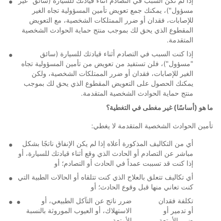
إذا لم تكن السبب في التصادم أثناء قيادتك للسيارة (سائق "غير
مسؤول")، يمكنك جمع تعويض تأمين المسؤولية تجاه الغير
للإصابات، فقدان أو ضرر الممتلكات الشخصية، مع التعويض
المقطوع الذي يحق لك بموجب منتج حماية الحوادث الشخصية
المتقدمة.
إذا كنت السبب في التصادم أثناء قيادتك للسيارة (سائق
"مسؤول")، فلن تستفيد من تعويض من تأمين المسؤولية تجاه
الغير للإصابات، فقدان أو ضرر الممتلكات الشخصية، ولكن
يمكنك الحصول على التعويض المقطوع الذي يحق لك بموجب
منتج حماية الحوادث الشخصية المتقدمة.
ما هو (أساسًا) غير مغطى في التغطية؟
تأمين الحوادث الشخصية المتقدمة لا يغطي:
أي من التكاليف المذكورة أعلاه إذا لم يكن الإنفاق ناتجًا بشكل
مباشر عن التصادم أو الحادث الذي وقع أثناء قيادتك للسيارة، أو
إذا كنت قد تسببت عمداً في الحادث أو التصادم؛ أو
أي تكاليف تتعلق بالعلاج الذي كنت تتلقاه أو الحالات الطبية التي
كنت تعاني منها قبل وقوع الحادث؛ أو
تكلفة فقدان
ضرر ناتج عن التآكل الطبيعي، أو
أو تدمير أو
الاستهلاك، أو العيوب الموروثة بالنسبة
ضرر الأمتعة
للأمتعة.