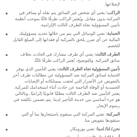
لإصلاحها.
الراكب:
يعني أي شخص غير السائق يتم نقله أو يسافر في
المركبة بدون مقابل. ويُعتبر الراكب طرفًا ثالثًا بموجب أنظمة
تأمين المسؤولية تجاه الطرف الثالث الإلزامية.
الحماية:
تعني الوسائل التي يتم من خلالها تحديد مسؤوليتك
المالية عن أي ضرر يلحق بالمركبة أو فقدانها إلى المبلغ القابل
للخصم.
الطرف الثالث:
يعني أي طرف مشارك في الحادث بخلاف
سائق المركبة. وللتوضيح، يُعتبر الراكب طرفًا ثالثًا.
تأمين المسؤولية تجاه الطرف الثالث:
يعني التأمين الذي يوفر
الحماية لسائق المركبة ضد المسؤولية عن مطالبات طرف آخر
بالتعويض عن الأضرار التي لحقت بممتلكاته أو الإصابات
الجسدية أو الوفاة الناجمة عن حادث أثناء استخدامك للمركبة.
يعتبر التأمين ضد الطرف الثالث مطلبًا قانونيًا إلزاميًا، وبالتالي
هو جزء أساسي من خدمة التأجير لدينا. يتم تضمين تكلفته في
رسوم الإيجار.
المركبة:
تعني المركبة التي ستقوم باستئجارها منا أو التي
ستقودها بتفويض منا.
نحن/ لنا/ لدينا:
تعني يوروبكار.