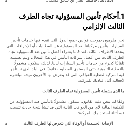
أنت/ لك/ خاصتك:
تعني أي سائق مسمى.
1.أحكام تأمين المسؤولية تجاه الطرف
الثالث الإلزامي
نحن ملزمون بموجب قوانين جميع الدول التي نقدم فيها خدمات تأجير
السيارات بتأمين مركباتنا ضد المسؤولية عن المطالبات أو الإجراءات التي
يتخذها الأطراف الثالثة. لقد قمنا بشراء أفضل تأمين ضد المسؤولية تجاه
الطرف الثالث من أفضل شركات التأمين في هذا المجال، ويتم تضمينه
تلقائيًا كجزء من خدمات تأجير السيارات لدينا. لذلك، ستكون مشمولًا
بالتغطية التأمينية حتى المستوى المطلوب قانونيًا في البلد الذي تستأجر
فيه المركبة لتغطية العواقب التي قد يتعرض لها الآخرون نتيجة مباشرة
لأفعالك أثناء قيادتك للمركبة.
ما الذي يشملة تأمين المسؤولية تجاه الطرف الثالث
وفقًا لما ينص عليه القانون، ستكون مشمولًا بالتأمين ضد المسؤولية عن
التكلفة المالية لأي من العواقب التالية التي قد تنشأ نتيجة حادث تتسبب
فيه أثناء استخدامك للمركبة:
الإصابة الجسدية أو الوفاة التي يتعرض لها الطرف الثالث.