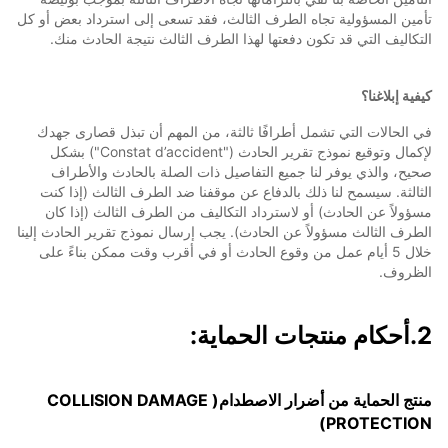
تأمين المسؤولية تجاه الطرف الثالث، فقد تسعى إلى استرداد بعض أو كل
التكاليف التي قد تكون دفعتها لهذا الطرف الثالث نتيجة الحادث منك.
كيفية إبلاغنا؟
في الحالات التي تشمل أطرافًا ثالثة، من المهم أن تبذل قصارى جهدك
لإكمال وتوقيع نموذج تقرير الحادث ("Constat d’accident") بشكل
صحيح، والذي يوفر لنا جميع التفاصيل ذات الصلة بالحادث والأطراف
الثالثة. سيسمح لنا ذلك بالدفاع عن موقفنا ضد الطرف الثالث (إذا كنت
مسؤولاً عن الحادث) أو لاسترداد التكاليف من الطرف الثالث (إذا كان
الطرف الثالث مسؤولاً عن الحادث). يجب إرسال نموذج تقرير الحادث إلينا
خلال 5 أيام عمل من وقوع الحادث أو في أقرب وقت ممكن بناءً على
الظروف.
2.
أحكام منتجات الحماية:
منتج ال
حماية من أضرار الاصطدام(
COLLISION DAMAGE
)
PROTECTION