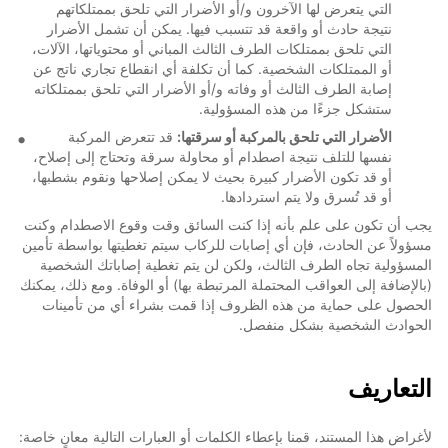
التي يتعرض لها الآخرون و/أو الأضرار التي تلحق بممتلكاتهم
نتيجة حادث أو واقعة قد تتسبب فيها. يمكن أن تشمل الأضرار
التي تلحق بممتلكات الطرف الثالث المباني أو محتوياتها، الآلات،
أو الممتلكات الشخصية. كما أن تكلفة أي انقطاع تجاري ناتج عن
إصابة الطرف الثالث أو وفاته و/أو الأضرار التي تلحق بممتلكاته
ستشكل جزءًا من هذه المسؤولية.
الأضرار التي تلحق بالمركبة أو سرقتها:
قد تتعرض المركبة
نفسها للتلف نتيجة اصطدام أو محاولة سرقة وتحتاج إلى إصلاح،
أو قد تكون الأضرار كبيرة بحيث لا يمكن إصلاحها ونقوم بشطبها،
أو قد تُسرق ولا يتم استردادها.
يجب أن تكون على علم بأنه إذا كنت السائق وقت وقوع الاصطدام وكنت
مسؤولاً عن الحادث، فإن أي إصابات للركاب سيتم تغطيتها بواسطة تأمين
المسؤولية تجاه الطرف الثالث، ولكن لن يتم تغطية إصاباتك الشخصية
(بالإضافة إلى العواقب المحتملة المرتبطة بها) أو الوفاة. ومع ذلك، يمكنك
الحصول على حماية من هذه الظروف إذا قمت بشراء أي من تأمينات
الحوادث الشخصية بشكل منفصل.
التعاريف
لأغراض هذا المستند، قمنا بإعطاء الكلمات أو العبارات التالية معانٍ خاصة: