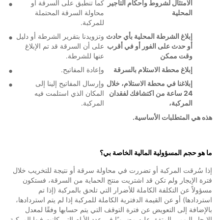
الامتثال لشروط وأحكام التأجير
كما تنطبق على السرقة أو
المحلية
محاولة السرقة المحتملة
للمركبة.
إبلاغ الشرطة المحلية بأي حادث
وتزويدنا بتقرير الشرطة أو دليل
أو حدث على الفور أو في أقرب
على أن السرقة قد تم الإبلاغ
وقت ممكن
عنها للشرطة.
إبلاغ محطة الاستلام بالسرقة
وإعادة المفاتيح.
إبلاغنا في محطة الاستلام، خلال
وإرسال المفاتيح إلينا إلى
24 ساعة من اكتشافك لفقدان
المكان الذي استلمت فيه
المركبة،
المركبة.
هذه هي المتطلبات الأساسية.
ما هو حجم المسؤولية المالية الخاصة بي؟
إذا سُرقت المركبة أو تضررت في محاولة سرقة أو نتيجة للتخريب خلال
فترة الإيجار ولم تكن قد اشتريت منتج الحماية من السرقة، فستكون
مسؤولاً عن التكلفة الكاملة للأضرار التي تلحق بالمركبة (إذا تم
استردادها) أو عن القيمة الدفترية الكاملة للمركبة إذا لم يتم استردادها،
بالإضافة إلى التعويض عن فترة التوقف التي يتم حسابها وفقًا لمعدل
الإيجار اليومي المتفق عليه مضروبًا في عدد الأيام التي كانت فيها المركبة