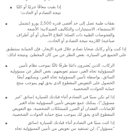
إذا بقيت معاقًا جزئيًا أو كليًا
نتيجة التصادم أو الحادث؛
نفقات طبية تصل إلى حد أقصى قدره 2,500 يورو (تشمل
الاستشفاء، الاستشارات والتكاليف الصيدلانية؛ الأشعة
والفحوصات الطبية ذات الصلة؛ العلاج الأسنان أو أي أطراف
صناعية) اللازمة نتيجة التصادم أو الحادث.
إذا كنت و/أو ركابك ضحايا تصادم خلال فترة الإيجار، فإن الحماية ستنطبق
على الجميع في السيارة، بغض النظر عن من كان المخطئ. ونتيجة لذلك:
الركاب، الذين يُعتبرون دائمًا طرفًا ثالثًا بموجب نظام تأمين
المسؤولية تجاه الغير، سيتم تعويضهم، بغض النظر عن مسؤولية
السائق، بواسطة تأمين المسؤولية تجاه الغير، ويمكنهم أيضًا
الحصول على التعويض المقطوع الذي يحق لهم بموجب منتج
حماية الحوادث الشخصية.
إذا لم تكن سببًا في التصادم أثناء قيادتك للسيارة (سائق "غير
مسؤول")، يمكنك جمع تعويض تأمين المسؤولية تجاه الغير
للإصابات، الفقدان أو الضرر للممتلكات الشخصية، مع التعويض
المقطوع الذي يحق لك بموجب منتج حماية الحوادث الشخصية.
إذا كنت سببًا في التصادم أثناء قيادتك للسيارة (سائق
"مسؤول")، لن تستفيد من تعويض من تأمين المسؤولية تجاه