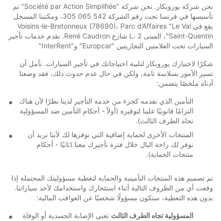
نحن شركة يوروبكار. نحن شركة "Société par Action Simplifiée" تم
تأسيسها في فرنسا تحت رقم الشركة 542 065 305، ومكتبنا المسجل
يقع في Voisins-le-Bretonneux (78690)، Parc d’Affaires "Le Val
Saint-Quentin"، المبنى L، 2 شارع René Caudron. نقدم خدمات تأجير
السيارات تحت العلامتين التجاريتين "Europcar" و"InterRent"
شكرًا لاختيارك يوروبكار لتلبية احتياجاتك في تأجير السيارات. نأمل أن
تسير الأمور بسلاسة تامة، ولكن في حال عدم حدوث ذلك، فقد وضعنا
أدناه ملخصًا يتضمن:
التأمين الذي نقدمه كجزء من خدمة التأجير لدينا نظرًا لأن هناك
التزامًا قانونيًا علينا لتوفيره (أولاً - أحكام التأمين ضد المسؤولية
تجاه الطرف الثالث).
المنتجات الأخرى لحماية إضافية التي نوفرها لك لأننا نريد أن
نوفر لك راحة البال خلال فترة تأجيرك معنا (ثانيًا - أحكام
منتجات الحماية).
تم تصميم هذه المنتجات التأمينية والحماية لتغطية مسؤوليتك المحتملة إذا
وقعت أي من الظروف التالية أثناء استئجارك واستخدامك لأحد سياراتنا.
بدون هذه التغطية، ستكون مسؤولًا شخصيًا عن العواقب المالية:
المسؤولية تجاه الطرف الثالث
تعني الإصابة الجسدية أو الوفاة