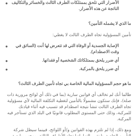
الأضرار التي تلحق بممتلكات الطرف الثالث والخسائر والتكاليف
الناتجة عن هذه الأضرار.
ما الذي لا يشمله التأمين؟
تأمين المسؤولية تجاه الطرف الثالث لا يغطي:
الإصابة الجسدية أو الوفاة التي قد تتعرض لها أنت (السائق في
وقت الاصطدام).
أي ضرر يلحق بممتلكاتك الشخصية أو فقدانها.
أي ضرر يلحق بالمركبة.
ما هو حجم المسؤولية المالية الخاصة بي تجاه تأمين الطرف الثالث؟
طالما أنك لم تخالف أي قوانين سارية (بما في ذلك أي لوائح مرورية ذات
صلة)، فإنك ستكون مشمولًا بالتأمين لتغطية التكلفة المالية لأي مسؤولية
تجاه الطرف الثالث تنشأ نتيجة اصطدام قد تتسبب فيه أثناء قيادتك
للمركبة، وذلك حتى المستوى المطلوب قانونيًا في البلد الذي تستأجر فيه
المركبة.
ومع ذلك، إذا لم تلتزم بهذه القوانين و/أو اللوائح، فبينما سيظل شركة
التأمين الخاصة بنا تفي بالتزاماتها تجاه الأطراف الثالثة بموجب بوليصة