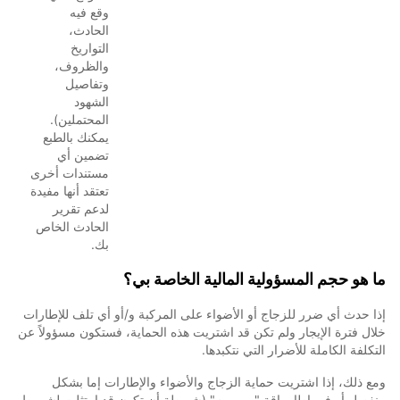
وقع فيه
الحادث،
التواريخ
والظروف،
وتفاصيل
الشهود
المحتملين).
يمكنك بالطبع
تضمين أي
مستندات أخرى
تعتقد أنها مفيدة
لدعم تقرير
الحادث الخاص
بك.
ما هو حجم المسؤولية المالية الخاصة بي؟
إذا حدث أي ضرر للزجاج أو الأضواء على المركبة و/أو أي تلف للإطارات
خلال فترة الإيجار ولم تكن قد اشتريت هذه الحماية، فستكون مسؤولاً عن
التكلفة الكاملة للأضرار التي نتكبدها.
ومع ذلك، إذا اشتريت حماية الزجاج والأضواء والإطارات إما بشكل
منفصل أو في إطار باقة "بريميوم" (شريطة أن تكون قد امتثلت لشروط