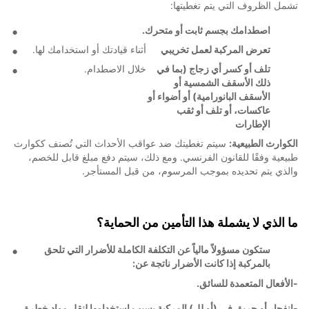
تشمل الظروف التي يتم تغطيتها:
اصطدامك بجسم ثابت أو متحرك.
تعرض المركبة لعمل تخريبي
أثناء قيادتك أو استخدامك لها.
تلف أو كسر أي زجاج (بما في
خلال الاصطدام.
ذلك الأسقف الشمسية أو
الأسقف البانورامية) أو أضواء أو
عاكسات، أو تلف أو ثقب
الإطارات
الكوارث الطبيعية:
سيتم تغطيتك ضد عواقب الأحداث التي تُصنف ككوارث
طبيعية وفقًا للقانون الفرنسي. ومع ذلك، سيتم دفع مبلغ قابل للخصم،
والذي يتم تحديده بموجب المرسوم، من قبل المستأجر.
ما الذي لا يشملة هذا التأمين من الحماية؟
ستكون مسؤولاً مالياً عن التكلفة الكاملة للأضرار التي تلحق
بالمركبة إذا كانت الأضرار ناتجة عن:
-الأفعال المتعمدة للسائق.
-انفجار أو حريق في (أو لل) المركبة بسبب استخدامها لنقل مواد خطرة