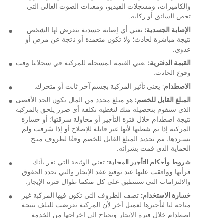
والكاميرات، ومسجلات الفيديو، ومعدات الصوت العالي التي
تخص السائق أو ركابه.
الإصابة الجسدية:
تعني أي إصابة جسدية يتعرض لها الشخص
نتيجة مباشرة لحادث؛ ولا تكون متعمدة أو ناتجة عن مرض أو
عدوى.
القيمة الدفترية:
تعني القيمة المسجلة للمركبة في سجلاتنا وقت
وقوع الحادث.
الاصطدام:
يعني تأثير المركبة بجسم آخر ثابت أو متحرك.
المبلغ القابل للخصم:
هو مبلغ محدد من المال يكون الحد الأقصى
الذي سنقوم بتحصيله منك لتغطية تكلفة أي ضرر يلحق بالمركبة
نتيجة اصطدام خلال فترة التأجير أو محاولة سرقتها؛ أو خسارة
المركبة إذا تم شطبها لأنها غير قابلة للإصلاح أو إذا سُرقت ولم
نستردها. يتم تحديد المبلغ القابل للخصم وفقًا لظروف منتج
الحماية الذي قمت بشرائه.
شروط وأحكام التأجير المحلية:
تعني الوثيقة التي تقر بأنك
قرأتها ووافقت عليها عند توقيع عقد الإيجار والتي تحدد الحقوق
والالتزامات التي ستنطبق على كل منكما طوال فترة الإيجار.
خسارة الاستخدام:
تصف الظروف التي تكون فيها المركبة غير
متاحة لنا لتأجيرها لعميل آخر لأن المركبة تعرضت للتلف نتيجة
اصطدام خلال فترة الإيجار ونحتاج إلى إخراجها من الخدمة