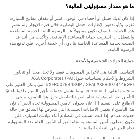
ما هو مقدار مسؤوليتي المالية؟
إذا كان لديك فشل أو أخطاء في الوقود، كسر أو فقدان مفاتيح السيارة،
ثقوب و/أو تدهور الإطارات، فشل البطارية خلال فترة الإيجار ولم تشترِ
هذه الحماية، فسوف تكون مسؤولاً عن الرسوم الثابتة لخدمة المساعدة
والتعطل. إذا اشتريت حماية المساعدة الإضافية، وتأكدت من أنك قد
اتصلت بخدمة المساعدة الخاصة بنا دون أي خدمة أخرى، فلن تدفع هذه
الرسوم الثابتة.
حماية الحوادث الشخصية والأمتعة
التفاصيل التالية هي لأغراض المعلومات فقط ولا تحل محل أو تتجاوز
الشروط والأحكام لسياسات حلول AXA Corporates (PAI
#XFR0078448GP / SPAI #XFR0078449GP) التي يمكن العثور على
نسخ منها على europcar.fr. بينما تشمل خدمات تأجير السيارة لدينا تلقائيًا
التأمين ضد المسؤولية تجاه الغير (للتفاصيل حول هذا التأمين، يرجى
الاطلاع على القسم [I] أعلاه بعنوان "تأمين المسؤولية تجاه الغير")، فإن
هذا التأمين لا يغطي الإصابات الجسدية التي يتعرض لها السائق في حالة
حدوث تصادم. إذا كنت السبب في التصادم أثناء قيادتك للسيارة، فلن
تكون مغطى بتأمين المسؤولية تجاه الغير أو التأمين العام ضد المسؤولية
تجاه الغير عن التبعات المالية لـ:
الإصابات الجسدية الشخصية أو الوفاة؛ أو