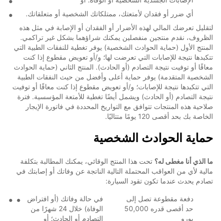
أي ضرر أو فقدان لأمتعتك، ممتلكاتك الشخصية أو متعلقاتك.
لتقليل تعرضك المالي لهذه الأضرار أو الفقدان أو الإصابة في مثل هذه
الظروف، نقدم منتجين منفصلين يمكنك شراؤهما بشكل غير تراكمي.
المنتج الأول (حماية الحوادث الشخصية) يوفر تغطية للنفقات الطبية التي
تتكبدها نتيجة للإصابات التي تعرضت لها؛ و/أو تعويض مقطوع إذا كنت
معاقًا أو توفيت نتيجة التصادم (أو الحادث). المنتج الثاني (حماية الحوادث
الشخصية المتقدمة) يوفر حماية أعلى وأفضل من حيث النفقات الطبية
التي تتكبدها نتيجة للإصابات؛ و/أو تعويض مقطوع إذا كنت معاقًا أو توفيت
نتيجة التصادم (أو الحادث) ويشمل أيضًا تغطية للأمتعة المؤسسية. فترة
صلاحية هذه المنتجات تتوافق مع التواريخ المحددة في فاتورة الإيجار
الخاصة بك بحد أقصى 120 يومًا متتاليًا.
حماية الحوادث الشخصية
ما الذي أنا مغطى له؟
تحت هذا المنتج الوقائي، يمكنك المطالبة بتكلفة
مالية لأي من العواقب المحتملة التالية الناتجة عن وفاتك أو إصابتك في
تصادم يحدث عندما تكون تقود السيارة:
دفعة مقطوعة تصل إلى
في حالة وفاتك (أو افتراض
حد أقصى قدره 50,000
الوفاة) خلال 24 شهرًا من
يورو
التصادم أو الحادث؛ أو