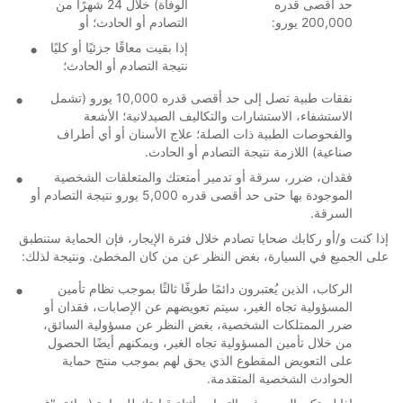
حد أقصى قدره
الوفاة) خلال 24 شهرًا من
200,000 يورو:
التصادم أو الحادث؛ أو
إذا بقيت معاقًا جزئيًا أو كليًا
نتيجة التصادم أو الحادث؛
نفقات طبية تصل إلى حد أقصى قدره 10,000 يورو (تشمل
الاستشفاء، الاستشارات والتكاليف الصيدلانية؛ الأشعة
والفحوصات الطبية ذات الصلة؛ علاج الأسنان أو أي أطراف
صناعية) اللازمة نتيجة التصادم أو الحادث.
فقدان، ضرر، سرقة أو تدمير أمتعتك والمتعلقات الشخصية
الموجودة بها حتى حد أقصى قدره 5,000 يورو نتيجة التصادم أو
السرقة.
إذا كنت و/أو ركابك ضحايا تصادم خلال فترة الإيجار، فإن الحماية ستنطبق
على الجميع في السيارة، بغض النظر عن من كان المخطئ. ونتيجة لذلك:
الركاب، الذين يُعتبرون دائمًا طرفًا ثالثًا بموجب نظام تأمين
المسؤولية تجاه الغير، سيتم تعويضهم عن الإصابات، فقدان أو
ضرر الممتلكات الشخصية، بغض النظر عن مسؤولية السائق،
من خلال تأمين المسؤولية تجاه الغير، ويمكنهم أيضًا الحصول
على التعويض المقطوع الذي يحق لهم بموجب منتج حماية
الحوادث الشخصية المتقدمة.