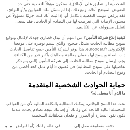
الشخصية لن تنطبق على الإطلاق)، ستكون مؤهلاً للتغطية حتى حد
التعويض الموضح أعلاه. ومع ذلك، إذا لم تمتثل لتلك القوانين و/أو اللوائح،
فقد يرفض مؤمننا التغطية بالكامل أو، إذا ثبت أنك كنت جزئيًا مسؤولاً عن
مستوى الإصابة التي تعرضت لها في التصادم أو الحادث، فقد يسعى
لتقليل مسؤوليته عن التكاليف.
كيفية إبلاغ شركة التأمين؟
من المهم أن تبذل قصارى جهدك لإكمال وتوقيع
نموذج مطالبة الحادث بشكل صحيح، والذي سيتم توفيره على موقعنا
الإلكتروني europcar.fr. هذا يوفر لشركة التأمين جميع تفاصيل الحادث
ذات الصلة ويسمح لها بضمان معالجة مطالبتك بأكبر قدر من الكفاءة.
يجب إرسال نموذج مطالبة الحادث إلى شركة التأمين (التي يتم ذكر
تفاصيلها على نموذج المطالبة) في غضون 5 أيام عمل كحد أقصى من
وقوع التصادم أو الحادث.
حماية الحوادث الشخصية المتقدمة
ما الذي أنا مغطى له؟
تحت هذا المنتج الوقائي، يمكنك المطالبة بالتكلفة المالية لأي من العواقب
المحتملة التالية الناتجة عن وفاتك أو إصابتك نتيجة تصادم يحدث عندما
تكون تقود السيارة أو الضرر أو فقدان متعلقاتك الشخصية:
دفعة مقطوعة تصل إلى
في حالة وفاتك (أو افتراض