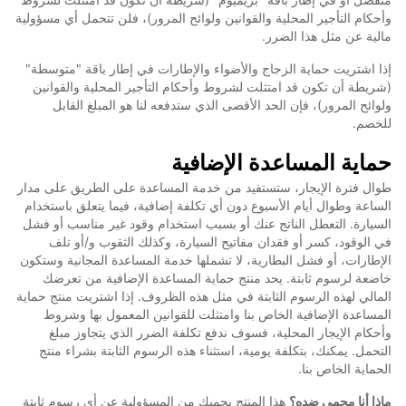
وأحكام التأجير المحلية والقوانين ولوائح المرور)، فلن تتحمل أي مسؤولية
مالية عن مثل هذا الضرر.
إذا اشتريت حماية الزجاج والأضواء والإطارات في إطار باقة "متوسطة"
(شريطة أن تكون قد امتثلت لشروط وأحكام التأجير المحلية والقوانين
ولوائح المرور)، فإن الحد الأقصى الذي ستدفعه لنا هو المبلغ القابل
للخصم.
حماية المساعدة الإضافية
طوال فترة الإيجار، ستستفيد من خدمة المساعدة على الطريق على مدار
الساعة وطوال أيام الأسبوع دون أي تكلفة إضافية، فيما يتعلق باستخدام
السيارة. التعطل الناتج عنك أو بسبب استخدام وقود غير مناسب أو فشل
في الوقود، كسر أو فقدان مفاتيح السيارة، وكذلك الثقوب و/أو تلف
الإطارات، أو فشل البطارية، لا تشملها خدمة المساعدة المجانية وستكون
خاضعة لرسوم ثابتة. يحد منتج حماية المساعدة الإضافية من تعرضك
المالي لهذه الرسوم الثابتة في مثل هذه الظروف. إذا اشتريت منتج حماية
المساعدة الإضافية الخاص بنا وامتثلت للقوانين المعمول بها وشروط
وأحكام الإيجار المحلية، فسوف ندفع تكلفة الضرر الذي يتجاوز مبلغ
التحمل. يمكنك، بتكلفة يومية، استثناء هذه الرسوم الثابتة بشراء منتج
الحماية الخاص بنا.
ماذا أنا محمي ضده؟
هذا المنتج يحميك من المسؤولية عن أي رسوم ثابتة