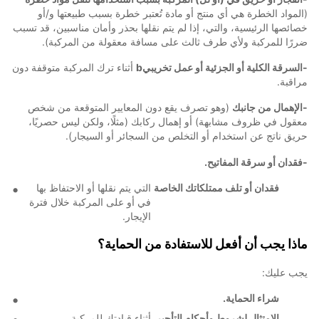
(المواد الخطرة هي أي منتج أو مادة تُعتبر خطرة بسبب طبيعتها و/أو
خصائصها الرئيسية، والتي، إذا لم يتم نقلها بحذر وأمان مناسبين، قد تسبب
ضررًا للمركبة ولأي طرف ثالث على مسافة معقولة من المركبة).
-السرقة الكلية أو الجزئية أو عمل تخريبيb
أثناء ترك المركبة متوقفة دون
مراقبة.
-الإهمال من جانبك
(وهو تصرف يقع دون المعايير المتوقعة من شخص
معقول في ظروف مشابهة) أو إهمال ركابك (مثلًا، ولكن ليس حصريًا،
حريق ناتج عن استخدام أو التخلص من السجائر أو السيجار).
-فقدان أو سرقة المفاتيح.
فقدان أو تلف ممتلكاتك الخاصة
التي يتم نقلها أو الاحتفاظ بها
في أو على المركبة خلال فترة
الإيجار.
ماذا يجب أن أفعل للاستفادة من الحماية؟
يجب عليك:
شراء الحماية.
الامتثال لشروط وأحكام التأجير
أثناء قيادتك للمركبة.