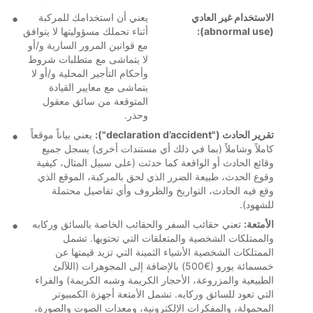
الاستخدام غير العادي
يعني أن استخدامك للمركبة
(abnormal use):
أثناء تحملك مسؤوليتها لا يتوافق
مع قوانين المرور السارية و/أو
لا يتماشى مع متطلبات شروط
وأحكام التأجير المحلية و/أو لا
يتماشى مع معايير القيادة
المتوقعة من سائق معقول
وحذر.
تقرير الحادث ("declaration d’accident"):
يعني بياناً موقعاً
كاملاً وشاملاً (بما في ذلك أي مستندات أخرى) يسجل جميع
وقائع الحادث أو الواقعة كما حدثت (على سبيل المثال، كيفية
وقوع الحدث، طبيعة الضرر الذي لحق بالمركبة، الموقع الذي
وقع فيه الحادث، التواريخ والظروف وأي تفاصيل محتملة
للشهود).
الأمتعة:
تعني حقائب السفر والحقائب الخاصة بالسائق وركابه
والممتلكات الشخصية والمتعلقات التي تحتويها. تشمل
الممتلكات الشخصية الأشياء الثمينة التي تزيد قيمتها عن
خمسمائة يورو (€500) بالإضافة إلى المجوهرات (اللآلئ
الطبيعية والمزروعة، الأحجار الكريمة وشبه الكريمة) والفراء
التي تعود للسائق وركابه. تشمل الأمتعة أجهزة الكمبيوتر
المحمولة، والمفكرات الإلكترونية، ومعدات الصوت والصورة،