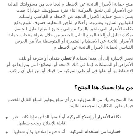
منتج حماية الأضرار الناتجة عن الاصطدام لدينا يحد من مسؤوليتك المالية
عن الأضرار التي تلحق بالمركبة أثناء فترة مسؤوليتك عنها. إذا قمت
بشراء منتج حماية الأضرار الناتجة عن الاصطدام القياسي وامتثلت
للقوانين السارية وشروط وأحكام التأجير المحلية، فسوف نقوم بدفع
تكلفة الأضرار التي تلحق بالمركبة والتي تتجاوز المبلغ القابل للخصم.
يمكنك تقليل أو إلغاء المبلغ القابل للخصم من خلال شراء منتجات حماية
الأضرار الناتجة عن الاصطدام المتميزة أو المتوسطة بدلاً من العرض
القياسي لحماية الأضرار الناتجة عن الاصطدام.
تجدر الإشارة إلى أن هذه الحماية
لا تغطي
فقدان أو سرقة أو تلف
الأغراض أو الممتلكات (بما في ذلك الأمتعة أو البضائع) التي يتم إيداعها أو
الاحتفاظ بها أو نقلها في أو على المركبة من قبلك أو من قبل أي راكب.
من ماذا يحميك هذا المنتج؟
هذا المنتج يحميك من المسؤولية عن أي مبلغ يتجاوز المبلغ القابل للخصم
فيما يتعلق بالتكاليف المجمعة التالية:
تكلفة الأضرار أو إصلاح المركبة
أو قيمتها الدفترية إذا كانت غير
قابلة للإصلاح ويجب شطبها.
خسارتنا من استخدام المركبة
أثناء فترة إصلاحها و/أو شطبها.