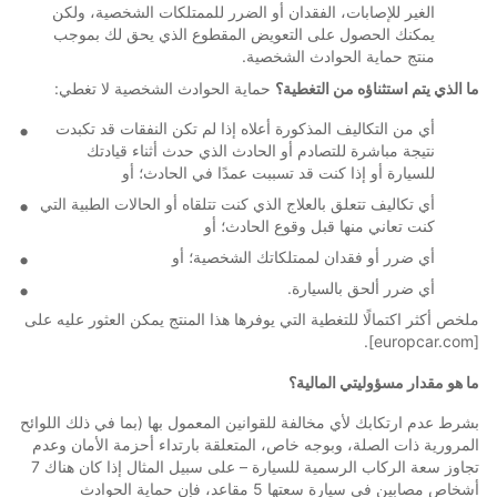
الغير للإصابات، الفقدان أو الضرر للممتلكات الشخصية، ولكن
يمكنك الحصول على التعويض المقطوع الذي يحق لك بموجب
منتج حماية الحوادث الشخصية.
ما الذي يتم استثناؤه من التغطية؟
حماية الحوادث الشخصية لا تغطي:
أي من التكاليف المذكورة أعلاه إذا لم تكن النفقات قد تكبدت
نتيجة مباشرة للتصادم أو الحادث الذي حدث أثناء قيادتك
للسيارة أو إذا كنت قد تسببت عمدًا في الحادث؛ أو
أي تكاليف تتعلق بالعلاج الذي كنت تتلقاه أو الحالات الطبية التي
كنت تعاني منها قبل وقوع الحادث؛ أو
أي ضرر أو فقدان لممتلكاتك الشخصية؛ أو
أي ضرر ألحق بالسيارة.
ملخص أكثر اكتمالًا للتغطية التي يوفرها هذا المنتج يمكن العثور عليه على
[europcar.com].
ما هو مقدار مسؤوليتي المالية؟
بشرط عدم ارتكابك لأي مخالفة للقوانين المعمول بها (بما في ذلك اللوائح
المرورية ذات الصلة، وبوجه خاص، المتعلقة بارتداء أحزمة الأمان وعدم
تجاوز سعة الركاب الرسمية للسيارة – على سبيل المثال إذا كان هناك 7
أشخاص مصابين في سيارة سعتها 5 مقاعد، فإن حماية الحوادث