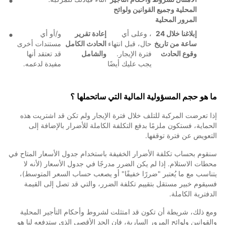
المحلية وجميع القوانين ولوائح
المرور المحلية
إبلاغنا خلال 24
، وعلى أي
إعادة تقرير
و/أو أي
ساعة من تاريخ
حال، قبل انتهاء
الحادث الكامل
مستندات أخرى
وقوع الحادث
فترة الإيجار.
والشامل
قد تعتقد أنها
يجب عليك أيضًا
مفيدة لدعمه.
ما هو حجم المسؤولية المالية التي ساتحملها ؟
إذا تعرضت المركبة للتلف خلال فترة الإيجار ولم تكن قد اشتريت هذه
الحماية، فستكون ملزمًا بدفع التكلفة الكاملة للأضرار بالإضافة إلى
التعويض عن فترة توقفها.
سنقوم بحساب تكلفة الأضرار الخفيفة باستخدام جدول الأسعار المتاح في
محطات الاستلام. إذا لم يكن الضرر مدرجًا في جدول الأسعار (لأنه لا
يتناسب مع ما يُعتبر "ضررًا خفيفًا" أو يصعب حساب السعر المتوسط)،
فسيقوم خبير مستقل بتقييم تكلفة الضرر، والتي قد تصل إلى القيمة
الدفترية الكاملة.
ومع ذلك، شريطة أن تكون قد امتثلت لشروط وأحكام التأجير المحلية
والقوانين ولوائح المرور السارية، فإن الحد الأقصى الذي ستدفعه لنا هو