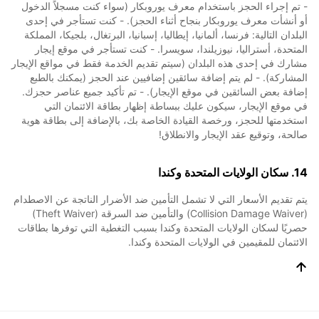
- تم إجراء الحجز باستخدام معرف يوروبكار (سواء كنت مسجلاً الدخول
أو أنشأت معرف يوروبكار بنجاح أثناء الحجز). - كنت تستأجر في إحدى
البلدان التالية: فرنسا، ألمانيا، إيطاليا، إسبانيا، البرتغال، بلجيكا، المملكة
المتحدة، أستراليا، نيوزيلندا، سويسرا. - كنت تستأجر في موقع إيجار
مشارك في إحدى هذه البلدان (سيتم تقديم الخدمة فقط في مواقع الإيجار
المشاركة). - لم يتم إضافة سائقين إضافيين عند الحجز (يمكنك بالطبع
إضافة بعض السائقين في موقع الإيجار). - تم تأكيد جميع عناصر حجزك.
في موقع الإيجار، سيكون عليك ببساطة إظهار بطاقة الائتمان التي
استخدمتها للحجز، ورخصة القيادة الخاصة بك، بالإضافة إلى بطاقة هوية
صالحة، وتوقيع عقد الإيجار والانطلاق!
14. سكان الولايات المتحدة وكندا
يتم تقديم الأسعار التي لا تشمل التأمين ضد الأضرار الناتجة عن الاصطدام
(Collision Damage Waiver) والتأمين ضد السرقة (Theft Waiver)
حصريًا لسكان الولايات المتحدة وكندا بسبب التغطية التي توفرها بطاقات
الائتمان للمقيمين في الولايات المتحدة وكندا.