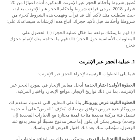
تُطبق شروط وأحكام الحجز عبر الإنترنت المذكورة أدناه اعتبارًا من 20
فبراير 2018. يرجى قراءة شروط وأحكام الحجز عبر الإنترنت بعناية،
حيث سيُطلب منك تأكيد أنك قد قرأت وفهمت هذه الشروط كجزء من
شروطنا وأحكامنا قبل تأكيد حجزك. اتباع هذه الإرشادات سيساعدك على:
(i) فهم ما يمكنك توقعه منا خلال عملية الحجز؛ (ii) الحصول على
المعلومات الأساسية حول الحجز؛ (iii) فهم ما نحتاجه منك لإتمام حجزك
بنجاح.
1. عملية الحجز عبر الإنترنت
فيما يلي الخطوات الرئيسية لإجراء الحجز عبر الإنترنت:
الخطوة الأولى: اختيار الخدمة
أدخل معايير الإيجار في نموذج الحجز عبر
الإنترنت، بما في ذلك تواريخ الإيجار، مواقع الإيجار، واختيار المركبة.
الخطوة الثانية: عرض يوروبكار
بناءً على المعايير التي قدمتها، ستقدم لك
يوروبكار عدة عروض تتوافق مع طلبك. يُعرّف "العرض" على أنه خدمة
تشمل فئة مركبة محددة متاحة لمدة مختارة مع الخيارات المحددة (إن
وجدت) وسعر يمكن أن يكون إما سعر مدفوع مسبقًا أو سعر يدفع عند
الوصول. سيُطلب منك بعد ذلك اختيار العرض الذي يناسبك.
الخطوة الثالثة: قبول العرض
ستتمكن بعد ذلك من إضافة ملحقات أو