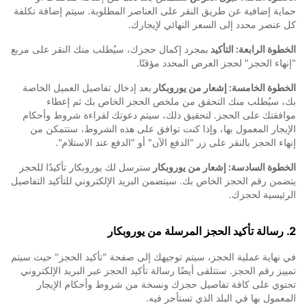
حماية إضافية عن طريق النقر على العناصر المطلوبة. سيتم إضافة تكلفة
كل عنصر محدد إلى السعر النهائي لإيجارك.
الخطوة الرابعة: التأكيد
بمجرد إكمال حجزك، سيُطلب منك النقر على مربع
"إنهاء الحجز" لحجز العرض المحدد مؤقتًا.
الخطوة الخامسة: إشعار من يوروبكار
بعد إدخال تفاصيل العميل الخاصة
بك، سيُطلب منك التحقق من ملخص الحجز الخاص بك ثم إعطاء
موافقتك على الحجز. لتحقيق ذلك، سيتم دعوتك لقراءة شروط وأحكام
الإيجار المعمول بها، وإذا كنت توافق على هذه الشروط، ستتمكن من
إنهاء الحجز بالنقر على زر "الدفع الآن" أو "الدفع عند الاستلام".
الخطوة السادسة: إشعار من يوروبكار
سترسل لك يوروبكار تأكيدًا للحجز
يتضمن رقم الحجز الخاص بك. سيتضمن البريد الإلكتروني للتأكيد التفاصيل
الرئيسية لحجزك.
2. رسالة تأكيد الحجز المرسلة من يوروبكار
في نهاية عملية الحجز، سيتم توجيهك إلى صفحة "تأكيد الحجز" حيث سيتم
تمييز رقم الحجز. ستتلقى أيضًا رسالة تأكيد الحجز عبر البريد الإلكتروني
تحتوي على كافة تفاصيل حجزك ونسخة من شروط وأحكام الإيجار
المعمول بها في البلد الذي تستأجر فيه.