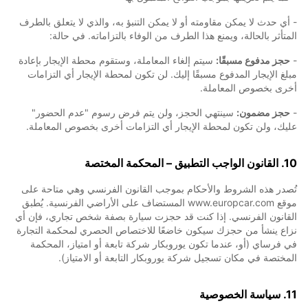
- أي حدث لا يمكن مقاومته أو لا يمكن التنبؤ به، والذي لا يتعلق بالطرف
المتأثر بالحالة، ويمنع هذا الطرف من الوفاء بالتزاماته. في حالة:
-
حجز مدفوع مسبقًا:
سيتم إلغاء المعاملة، وستقوم محطة الإيجار بإعادة
مبلغ الإيجار المدفوع مسبقًا إليك. لن تكون لمحطة الإيجار أي التزامات
أخرى بخصوص المعاملة.
-
حجز مضمون:
سينتهي الحجز، ولن يتم فرض رسوم "عدم الحضور"
عليك، ولن تكون لمحطة الإيجار أي التزامات أخرى بخصوص المعاملة.
10. القانون الواجب التطبيق – المحكمة المختصة
تُصدر هذه الشروط والأحكام بموجب القانون الفرنسي وهي متاحة على
موقع www.europcar.com المستضاف على الأراضي الفرنسية. يُطبق
القانون الفرنسي. إذا كنت قد حجزت سيارة بصفة شخص تجاري، فإن أي
نزاع ينشأ من حجزك سيكون خاضعًا للاختصاص الحصري لمحكمة التجارة
في فرساي (أو، عندما تكون يوروبكار شركة تابعة أو امتياز، المحكمة
المختصة في مكان تسجيل شركة يوروبكار التابعة أو الامتياز).
11. سياسة الخصوصية