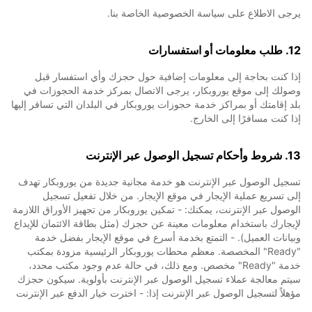
يرجى الاطلاع على سياسة الخصوصية الخاصة بنا.
12. طلب معلومات أو استفسارات
إذا كنت بحاجة إلى معلومات إضافية حول حجزك وأي استفسار قبل
وصولك إلى موقع يوروبكار، يرجى الاتصال بمركز خدمة الحجوزات في
بلد إقامتك أو بمراكز خدمة حجوزات يوروبكار في البلدان التي تسافر إليها
إذا كنت مسافرًا إلى الخارج.
13. شروط وأحكام تسجيل الوصول عبر الإنترنت
تسجيل الوصول عبر الإنترنت هو خدمة مجانية جديدة من يوروبكار تهدف
إلى تسريع عملية الإيجار في موقع الإيجار. من خلال تفعيل تسجيل
الوصول عبر الإنترنت، يمكنك: - تمكين يوروبكار من تجهيز الأوراق اللازمة
لإيجارك باستخدام معلومات معينة عن حجزك (مثل بطاقة الائتمان للإيداع
وبيانات العميل). - التمتع بخدمة أسرع في موقع الإيجار بفضل خدمة
"Ready" المخصصة. معظم محطات يوروبكار الرئيسية مزودة بمكتب
خدمة "Ready" مخصص. ومع ذلك، في حالة عدم وجود مكتب محدد،
سيتم معالجة عملاء تسجيل الوصول عبر الإنترنت بأولوية. سيكون حجزك
مؤهلاً لتسجيل الوصول عبر الإنترنت إذا: - اخترت خيار الدفع عبر الإنترنت