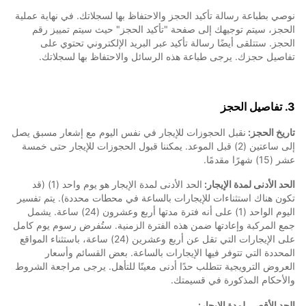
نوصي بطباعة رسالة تأكيد الحجز والاحتفاظ بها لسجلاتك. في نهاية عملية
الحجز، سيتم توجيهك إلى صفحة "تأكيد الحجز" حيث سيتم تمييز رقم
الحجز. ستتلقى أيضًا رسالة تأكيد عبر البريد الإلكتروني تحتوي على
تفاصيل حجزك. يرجى طباعة هذه الرسائل والاحتفاظ بها لسجلاتك.
3. تفاصيل الحجز
تاريخ الحجز:
نقبل الحجوزات للإيجار في نفس اليوم مع إشعار مسبق يصل
إلى ساعتين (2) قبل الموعد. يمكننا قبول الحجوزات للإيجار حتى خمسة
عشر (15) شهرًا مقدمًا.
الحد الأدنى لمدة الإيجار:
الحد الأدنى لمدة الإيجار هو يوم واحد (1) (قد
تكون هناك استثناءات للإيجارات بالساعة في محطات محددة). يتم تفسير
اليوم الواحد (1) على أنه فترة مدتها أربع وعشرون (24) ساعة. يشمل
جمع المركبة وإعادتها ضمن هذه الفترة الزمنية. ستُفرض رسوم يوم كامل
على الإيجارات التي تقل عن أربع وعشرين (24) ساعة، باستثناء المواقع
المحددة التي تتوفر فيها الإيجارات بالساعة. بعض القسائم وأسعار
العروض الترويجية تتطلب حدًا أدنى معينًا للتأهل. يرجى مراجعة الشروط
والأحكام المذكورة في قسيمتك.
الحد الأقصى لمدة الإيجار: