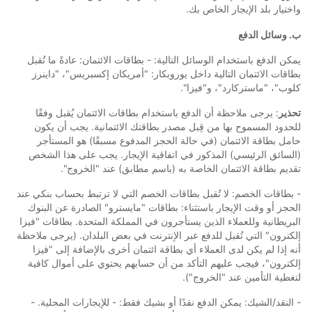
واختيار بلد الإيجار الخاص بك.
ب. وسائل الدفع
يمكن الدفع باستخدام الوسائل التالية: - بطاقات الائتمان: عادةً ما تُقبل
بطاقات الائتمان التالية داخل يوروبكار: "أمريكان إكسبريس"، "داينرز
كلوب"، "ماستركارد"، و"فيزا".
تحذير
: يرجى ملاحظة أن الدفع باستخدام بطاقات الائتمان يُقبل وفقًا
للحدود المسموح بها من قِبل مصدر بطاقتك الائتمانية. يجب أن يكون
حامل بطاقة الائتمان (في حالة الحجز المدفوع مسبقًا) هو المستأجر
(السائق الرئيسي) المذكور في اتفاقية الإيجار. يجب على هذا الشخص
تقديم بطاقة الائتمان الخاصة به (باسم مطابق) عند "الخروج".
- بطاقات الخصم: لا تُقبل بطاقات الخصم التي لا ترتبط بحساب بنكي عند
الحجز أو وقت الإيجار باستثناء: بطاقات "مايسترو" الصادرة عن البنوك
البريطانية وللعملاء الذين يستأجرون في المملكة المتحدة. بطاقات "فيزا
إلكترون" التي تُقبل للدفع عبر الإنترنت في بعض البلدان. (يرجى ملاحظة
أنه إذا لم يكن لدى العملاء أي بطاقة ائتمان أخرى بالإضافة إلى "فيزا
إلكترون"، فيجب عليهم التأكد من أن حسابهم يحتوي على أموال كافية
لتغطية التأمين عند "الخروج").
- النقد/الشيك: يمكن الدفع نقدًا أو بشيك فقط: - للإيجارات المحلية. -