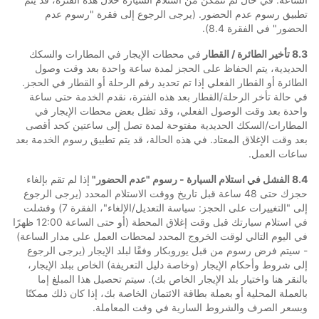
تطبيق رسوم عدم الحضور. (يرجى الرجوع إلى فقرة "رسوم عدم
الحضور" في الفقرة 8.4).
8.3 تأخير الطائرة / القطار
في محطات الإيجار في المطارات والسكك
الحديدية، يتم الحفاظ على الحجز لمدة ساعة واحدة بعد وقت وصول
الطائرة أو القطار الفعلي إذا تم تحديد رقم الرحلة أو القطار في الحجز.
في حالة تأخر الرحلة/القطار بعد هذه الفترة، نقدم الخدمة حتى ساعة
واحدة بعد وقت الوصول الفعلي، وقد تظل بعض محطات الإيجار في
المطارات/السكك الحديدية مفتوحة لمدة تصل إلى ساعتين كحد أقصى
بعد وقت الإغلاق المعتاد. في هذه الحالة، قد يتم تطبيق رسوم الخدمة بعد
ساعات العمل.
8.4 الفشل في استلام السيارة - رسوم "عدم الحضور"
إذا لم تقم بإلغاء
حجزك حتى 48 ساعة قبل تاريخ ووقت الاستلام المحدد (يرجى الرجوع
إلى "التغييرات على الحجز: سياسة التعديل/الإلغاء"، الفقرة 7) وفشلت
في استلام سيارتك قبل وقت إغلاق المحطة (أو حتى الساعة 12:00 ظهرًا
في اليوم التالي لوقت الخروج المحدد لمحطات العمل على مدار الساعة)
- سيتم فرض رسوم من قبل يوروبكار وفقًا لبلد الإيجار (يرجى الرجوع
إلى شروط وأحكام الإيجار (وخاصة دليل التعريفة) الخاص ببلد الإيجار،
بالنقر هنا واختيار بلد الإيجار الخاص بك). سيتم تحصيل هذا المبلغ إما
بالعملة المحلية أو بعملة بطاقة الائتمان الخاصة بك، إذا كان ذلك ممكنًا
وبسعر الصرف والشروط السارية في وقت المعاملة.