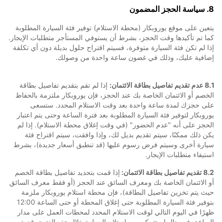
8. سياسة الحجز المضمون
يتعين على موقع يوروبكار (محطة الاستلام) توفير فئة السيارة المطلوبة
كما تم تأكيدها وقت الحجز، بشرط أن يستوفي المستأجر متطلبات الإيجار.
إذا لم تكن فئة السيارة متوفرة، فسيتم اقتراح حلول بديلة دون أي تكلفة
إضافية عليك، وذلك في غضون ساعة واحدة من وصولك.
8.1 عدم تقديم تفاصيل بطاقة الائتمان:
إذا لم تقم بتقديم تفاصيل بطاقة
الخصم أو الائتمان الخاصة بك عند الحجز، فإن يوروبكار ملتزمة بالحفاظ
على حجزك لمدة ساعة واحدة بعد وقت الاستلام المحدد. ستسعى
يوروبكار لتوفير فئة السيارة المطلوبة بعد فترة الساعة وحتى يتم اعتبار
الحجز على أنه "عدم الحضور" (في وقت إغلاق محطة الاستلام). إذا لم
يكن ذلك ممكنًا، سيتم تقديم بديل لك، وإذا وافقت، سيتم اقتراح فئة
سيارة أخرى وسيتم فرض رسوم عليها (قد تنطبق أسعار جديدة)، بشرط
استيفاء متطلبات الإيجار.
8.2 تقديم تفاصيل بطاقة الائتمان:
إذا قمت بتحديد تفاصيل بطاقة الخصم
أو الائتمان الخاصة بك ومعرف السائق عند الحجز (أو فقط معرف السائق
حيث يتم تخزين تفاصيل البطاقة)، فإن محطة استلام يوروبكار ملزمة
بتوفير فئة السيارة المطلوبة حتى إغلاق المحطة أو حتى الساعة 12:00
ظهرًا في اليوم التالي لوقت الاستلام المحدد لمحطات العمل على مدار
الساعة. في حال لم تتمكن من استلام السيارة خلال هذه الفترة، قد يتم