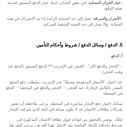
-
خيار الخزان الممتلئ
: في بعض البلدان، لديك خيار الدفع المسبق لخدمة
تعبئة الوقود.
-
الأضرار والسرقة
: تصل إلى حد الحماية الزائدة إذا تم الاشتراك في هذه
الحماية، وإلا تصل إلى حد القيمة المتبقية للمركبة.
5. الدفع / وسائل الدفع / شروط وأحكام التأمين
أ. الدفع
- "الحجز والدفع الآن" - الحجز عبر الإنترنت:** الدفع المسبق (الدفع عند
وقت الحجز):
عند اختيار "الأسعار المدفوعة مسبقًا" عبر الإنترنت، سيُطلب دفع المبلغ
المقدر بالكامل لإيجارك عند الحجز. - "الحجز والدفع في المحطة" - الدفع
في المحطة:
يمكنك اختيار دفع الإيجار مباشرة في المحطة. يرجى ملاحظة أن بعض
شركات بطاقات الائتمان قد لا تكون ممثلة في البلد الذي يتم فيه الإيجار.
لذلك، نوصي بالتحقق من قواعد قبول بطاقة الائتمان المذكورة في
شروط وأحكام الإيجار الخاصة ببلد الإيجار. لهذا الغرض، يرجى النقر هنا