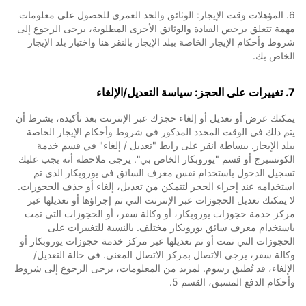
6. المؤهلات وقت الإيجار: الوثائق والحد العمري للحصول على معلومات
مهمة تتعلق برخص القيادة والوثائق الأخرى المطلوبة، يرجى الرجوع إلى
شروط وأحكام الإيجار الخاصة ببلد الإيجار بالنقر هنا واختيار بلد الإيجار
الخاص بك.
7. تغييرات على الحجز: سياسة التعديل/الإلغاء
يمكنك عرض أو تعديل أو إلغاء حجزك عبر الإنترنت بعد تأكيده، بشرط أن
يتم ذلك في الوقت المحدد المذكور في شروط وأحكام الإيجار الخاصة
ببلد الإيجار. ببساطة انقر على رابط "تعديل / إلغاء" في قسم خدمة
الكونسيرج أو قسم "يوروبكار الخاص بي". يرجى ملاحظة أنه يجب عليك
تسجيل الدخول باستخدام نفس معرف السائق في يوروبكار الذي تم
استخدامه عند إجراء الحجز لتتمكن من تعديل، إلغاء أو حذف الحجوزات.
لا يمكنك تعديل الحجوزات عبر الإنترنت التي تم إجراؤها أو تعديلها عبر
مركز خدمة حجوزات يوروبكار، أو وكالة سفر، أو الحجوزات التي تمت
باستخدام معرف سائق يوروبكار مختلف. بالنسبة للتغييرات على
الحجوزات التي تمت أو تم تعديلها عبر مركز خدمة حجوزات يوروبكار أو
وكالة سفر، يرجى الاتصال بمركز الاتصال المعني. في حالة التعديل/
الإلغاء، قد تُطبق رسوم. لمزيد من المعلومات، يرجى الرجوع إلى شروط
وأحكام الدفع المسبق، القسم 5.