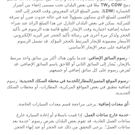
دمج
CDW
و
TW
معًا في بعض البلدان تحت مسمى إعفاء من أضرار
الخسارة (
LDW
). يشير المبلغ الزائد المعروض وقت الحجز إلى الحد
الأقصى للمبلغ الذي ستكون مسؤولاً عنه في حالة حدوث ضرر أو سرقة
للمركبة. يمكن في بعض البلدان التنازل عن هذا المبلغ الزائد عند شراء
حماية إضافية اختيارية وقت الإيجار. تُطبع قائمة هذه الرسوم في تأكيد
الحجز وتُذكر مرة أخرى في رسالة تأكيد الحجز عبر البريد الإلكتروني.
الأسعار مضمونة للإيجار المرتبط بالحجز المؤكد. قد تشمل الرسوم
الإضافية على سعر الإيجار الأساسي:
-
رسوم السائق الإضافي
: عندما يكون هناك أكثر من سائق واحد مرتبط
بالإيجار، يُشار إلى السائق الثاني أو اللاحق باسم السائق الإضافي. قد
تُفرض رسوم على كل سائق إضافي أو جميعهم.
-
رسوم الموقع المتميز/المطار/الخدمة في محطة السكك الحديدية
: رسوم
إضافية تنطبق في بعض المواقع المركزية، المطارات، أو محطات السكك
الحديدية.
-
أي معدات إضافية
: يرجى مراجعة قسم معدات السيارات الخاصة.
-
خدمة خارج ساعات العمل
: إذا قمت باستلام أو إعادة السيارة خارج
ساعات العمل العادية، قد تقوم بعض البلدان بفرض رسوم "خدمة بعد
ساعات العمل". يرجى التحقق من ذلك عند الحجز أو عند إنهاء الحجز.