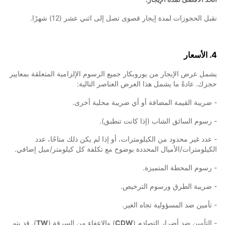
نقبل الحجوزات لمدة إيجار قصوى تصل إلى اثني عشر (12) شهرًا.
4. الأسعار
يشمل عرض الإيجار من يوروبكار جميع الرسوم الإلزامية المتعلقة بمعايير
حجزك. عادةً ما يشمل هذا العرض العناصر التالية:
- ضريبة القيمة المضافة أو أي ضريبة محلية أخرى.
- رسوم السائق الشاب (إذا كانت تنطبق).
- عدد غير محدود من الكيلومترات، أو إذا لم يكن ذلك متاحًا، عدد
الكيلومترات/الأميال المحددة بوضوح مع تكلفة كل كيلومتر/ميل إضافي.
- رسوم المحطة المتميزة.
- ضريبة الطرق ورسوم الترخيص.
- تأمين ضد المسؤولية تجاه الغير.
- التأمين ضد أضرار التصادم (
CDW
) والإعفاء من السرقة (
TW
). قد يتم