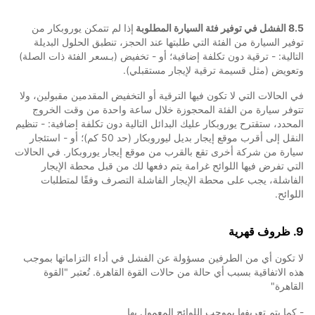
8.5 الفشل في توفير فئة السيارة المطلوبة
إذا لم تتمكن يوروبكار من
توفير السيارة من الفئة التي طلبتها عند الحجز، تنطبق الحلول البديلة
التالية: - ترقية دون تكلفة إضافية؛ أو - تخفيض (بـسعر الفئة ذات الصلة)
وتعويض (مثل قسيمة ترقية لإيجار مستقبلي).
في الحالات التي لا تكون فيها الترقية أو التخفيض المقدمين مقبولين، ولا
تتوفر سيارة من الفئة المحجوزة خلال ساعة واحدة من وقت الخروج
المحدد، ستقترح يوروبكار عليك البدائل التالية دون تكلفة إضافية: - تنظيم
النقل إلى أقرب موقع إيجار بديل ليوروبكار (حد 50 كم)؛ أو - استئجار
سيارة من شركة أخرى تقع بالقرب من موقع إيجار يوروبكار. في الحالات
التي تفرض فيها اللوائح غرامة يتم دفعها لك من قبل محطة الإيجار
الفاشلة، يجب على محطة الإيجار الفاشلة التصرف وفقًا لمتطلبات
اللوائح.
9. ظروف قهرية
لا تكون أي من الطرفين مسؤولة عن الفشل في أداء التزاماتها بموجب
هذه الاتفاقية بسبب أي حالة من حالات القوة القاهرة. تُعتبر "القوة
القاهرة"
- كما يتم تعريفها بموجب اللوائح المعمول بها