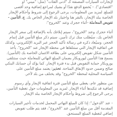
لإيجارات السيارات المصنفة كـ "أدنى الفئات" (مثل: "ميني" أو
"اقتصادي"). - يُخضع الدفع نقدًا أو بشيك لمراجع إضافية وحد أقصى
للمبلغ. لمزيد من المعلومات، يرجى الرجوع إلى شروط وأحكام الإيجار
الخاصة ببلد الإيجار، بالنقر هنا واختيار بلد الإيجار الخاص بك.
ج. التأمين -
تفويض المعاملة
-أثناء حجزك وعند "الخروج":
أثناء حجزك وعند "الخروج"، سيتم إبلاغك بأنه بالإضافة إلى سعر الإيجار
الخاص بك، سيُطلب منك ترك تأمين. سيتم ذكر مبلغ التأمين قبل إتمام
الحجز، وسيُعاد ذكره في رسالة تأكيد الحجز عبر البريد الإلكتروني، وكذلك
في اتفاقية الإيجار التي ستتلقاها في محطة الإيجار عند "الخروج". يأخذ
التأمين شكل تفويض إلكتروني على بطاقة الائتمان الخاصة بك (التأمين).
يسمح هذا التأمين ليوروبكار بضمان المبلغ النهائي للمعاملة حيث ستتلقى
يوروبكار حماية التفويض قبل بدء فترة الإيجار. كما يؤكد أن حسابك البنكي
صالح وضمن حدود الإنفاق المتاحة.
تحذير:
يعتمد مبلغ التأمين على
السياسة المحلية لمحطة "الخروج" وقد يختلف من بلد لآخر.
من منظور عام، يغطي مبلغ التأمين فترة اتفاقية الإيجار وأي رسوم
إضافية قد تتكبدها أثناء الإيجار. لمزيد من المعلومات حول تغطية التأمين،
يرجى الرجوع إلى شروط وأحكام الإيجار الخاصة ببلد الإيجار.
- عند "الدخول": إذا كان المبلغ النهائي المحمل لخدمات تأجير السيارات
المقدمة أقل من مبلغ التأمين عند "الخروج"، فقد يتم طلب تفويض
إضافي لتغطية المبلغ المستحق.