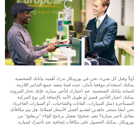
أولاً وقبل كل شيء، نحن في يوروبكار ندرك أهمية بياناتك الشخصية.
يمكنك استخدام موقعنا بأمان، حيث قمنا بتنفيذ جميع التدابير اللازمة
لحماية بياناتك الشخصية. عند اختيارك لتأجير سيارة، فإنك تختار المرونة.
يمكنك اختيار التأجير قصير أو طويل الأمد بالإضافة إلى نوع المركبة
المستأجرة (مثل السيارات، الفانات والشاحنات، أو السيارات الفاخرة).
نحن أيضًا نسعى جاهدين لتقديم أفضل الأسعار لعملائنا. هل يتم مكافأتك
مقابل تأجير سيارة؟ نعم، صحيح! بفضل برنامج الولاء "بريفليج" من
يوروبكار، يمكنك الحصول على مكافآت إضافية عند تأجيرك لسيارة.