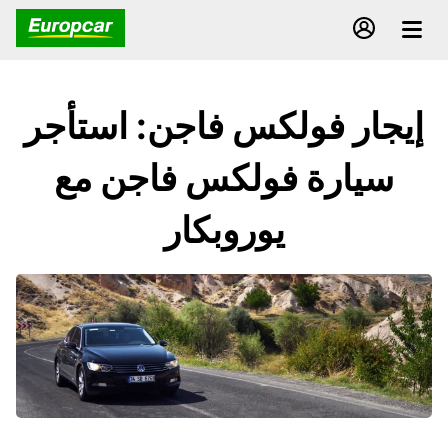
إيجار فولكس فاجن: استأجر
سيارة فولكس فاجن مع
يوروبكار