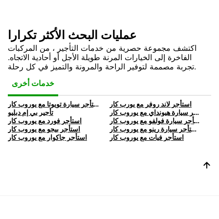
عمليات البحث الأكثر تكرارا
اكتشف مجموعة حصرية من خدمات التأجير ، من المركبات
الفاخرة إلى الخيارات المرنة طويلة الأجل أو أحادية الاتجاه.
تجربة مصممة لتوفير الراحة والمرونة والتميز في كل رحلة.
خدمات أخرى
استأجر لاند روفر مع يورب كار
إيجار تويوتا: استأجر سيارة تويوتا مع يوروب كار
إيجار هيونداي: استأجر سيارة هيونداي مع يوروب كار
تأجير بي إم دبليو
إيجار فولفو: استأجر سيارة فولفو مع يوروب كار
استأجر فورد مع يوروب كار
إيجار رينو: استأجر سيارة رينو مع يوروب كار
استأجر بيجو مع يوروب كار
استأجر فيات مع يوروب كار
استأجر جاكوار مع يوروب كار