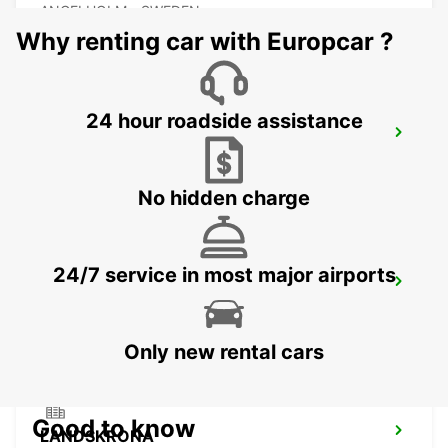
ANGELHOLM - SWEDEN
Why renting car with Europcar ?
24 hour roadside assistance
LAHOLM
LAHOLM - SWEDEN
No hidden charge
24/7 service in most major airports
LUND
LUND - SWEDEN
Only new rental cars
Good to know
LANDSKRONA