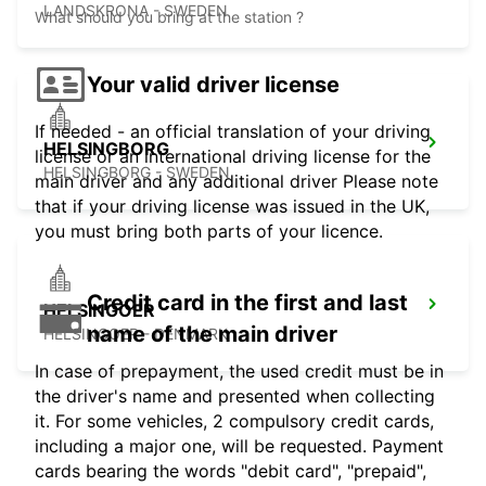
LANDSKRONA - SWEDEN
What should you bring at the station ?
Your valid driver license
If needed - an official translation of your driving
HELSINGBORG
license or an international driving license for the
HELSINGBORG - SWEDEN
main driver and any additional driver Please note
that if your driving license was issued in the UK,
you must bring both parts of your licence.
Credit card in the first and last
HELSINGOER
name of the main driver
HELSINGOER - DENMARK
In case of prepayment, the used credit must be in
the driver's name and presented when collecting
it. For some vehicles, 2 compulsory credit cards,
including a major one, will be requested. Payment
cards bearing the words "debit card", "prepaid",