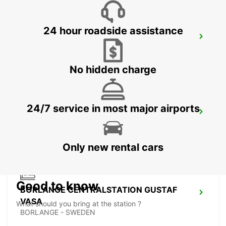
24 hour roadside assistance
VASTERAS
VASTERAS - SWEDEN
No hidden charge
24/7 service in most major airports
BORLANGE
BORLANGE - SWEDEN
Only new rental cars
Good to know
BORLANGE CENTRALSTATION GUSTAF
VASA
What should you bring at the station ?
BORLANGE - SWEDEN