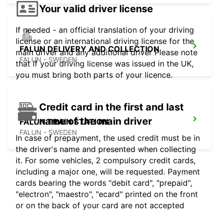
Your valid driver license
If needed - an official translation of your driving
license or an international driving license for the
FALUN DELIVERY AND COLLECTION
main driver and any additional driver Please note
FALUN - SWEDEN
that if your driving license was issued in the UK,
you must bring both parts of your licence.
Credit card in the first and last
name of the main driver
FALUN TRAIN STATION
FALUN - SWEDEN
In case of prepayment, the used credit must be in
the driver's name and presented when collecting
it. For some vehicles, 2 compulsory credit cards,
including a major one, will be requested. Payment
cards bearing the words "debit card", "prepaid",
"electron", "maestro", "ecard" printed on the front
or on the back of your card are not accepted