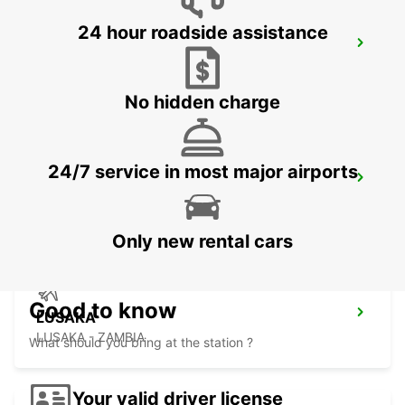
24 hour roadside assistance
BULAWAYO AIRPORT
BULAWAYO - ZIMBABWE
No hidden charge
24/7 service in most major airports
LUSAKA INTERNATIONAL AIRPORT
LUSAKA - ZAMBIA
Only new rental cars
Good to know
LUSAKA
LUSAKA - ZAMBIA
What should you bring at the station ?
Your valid driver license