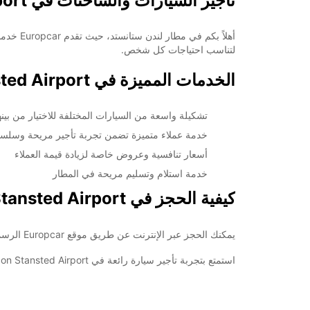
تأجير السيارات والشاحنات في London Stansted Airport
لتناسب احتياجات كل شخص.
الخدمات المميزة في Europcar London Stansted Airport
تشكيلة واسعة من السيارات المختلفة للاختيار من بينه
خدمة عملاء متميزة تضمن تجربة تأجير مريحة وسلس
أسعار تنافسية وعروض خاصة لزيادة قيمة العملاء
خدمة استلام وتسليم مريحة في المطار
كيفية الحجز في Europcar London Stansted Airport
يمكنك الحجز عبر الإنترنت عن طريق موقع Europcar الرسمي أو عبر تطبيق الجوال الخاص بهم. يمكنك أيضًا الاتصال بالفرع في المطار مباشرة للحجز والاستفسار.
استمتع بتجربة تأجير سيارة رائعة في London Stansted Airport مع Europcar. اختر السيارة التي تناسب احتياجاتك واستمتع برحلتك بأمان وراحة.