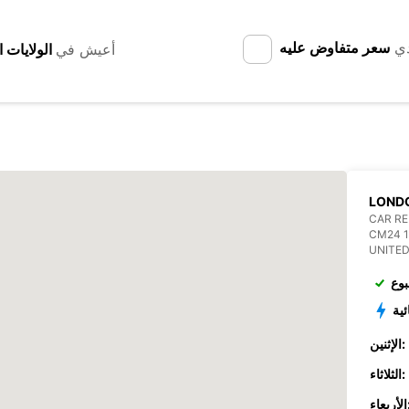
دي
سعر متفاوض عليه
أعيش في
LONDO
CAR RE
CM24 
UNITE
بوع
ئية
الإثنين:
الثلاثاء:
عاء: