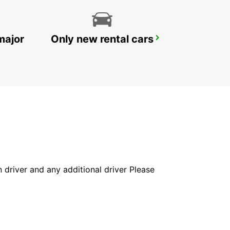
major
Only new rental cars
LONDON PARK ROYAL
LONDON - UNITED KINGDOM
in driver and any additional driver Please