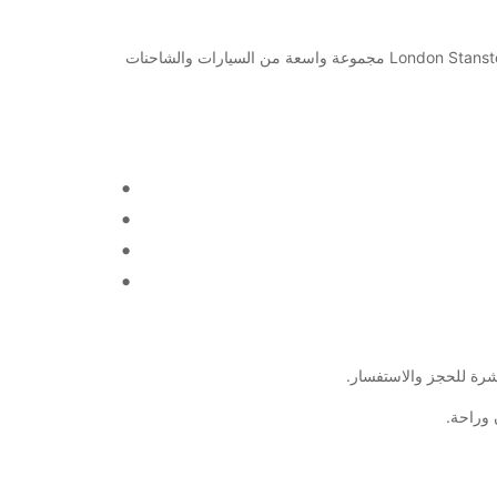
أهلاً بكم في مطار لندن ستانستد، حيث تقدم Europcar خدمات تأجير السيارات الرائعة للزوار والمسافرين. تقدم Europcar في London Stansted Airport مجموعة واسعة من السيارات والشاحنات