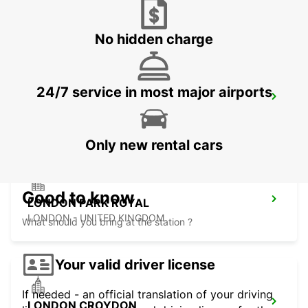
LONDON - UNITED KINGDOM
No hidden charge
24/7 service in most major airports
CHELMSFORD
CHELMSFORD - UNITED KINGDOM
Only new rental cars
Good to know
LONDON PARK ROYAL
LONDON - UNITED KINGDOM
What should you bring at the station ?
Your valid driver license
If needed - an official translation of your driving
LONDON CROYDON