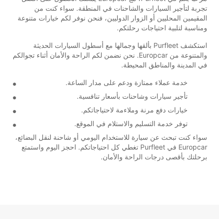
تجربة لتأجير السيارات والشاحنات في المنطقة. سواء كنت من
المقيمين المحليين أو الزوار الدوليين، فنحن نوفر لكم خيارات متنوعة
ومناسبة لتلبية احتياجات رحلتكم.
استكشف Purfleet بألقها وجمالها مع أسطول السيارات الحديثة
والمتنوعة من Europcar. نحن نضمن لكم الراحة والأمان أثناء تجوالكم
في المدينة والمناطق المحيطة.
خدمة عملاء ممتازة ودعم على مدار الساعة.
تأجير سيارات وشاحنات بأسعار تنافسية.
خيارات دفع مرنة وملاءمة لاحتياجاتكم.
توفر خدمة التسليم والاستلام في الموقع.
سواء كنت تبحث عن سيارة للاستخدام اليومي أو شاحنة لنقل البضائع،
Europcar في Purfleet تغطي كل احتياجاتكم. احجز اليوم واستمتع
برحلتك بأقصى درجات الراحة والأمان.