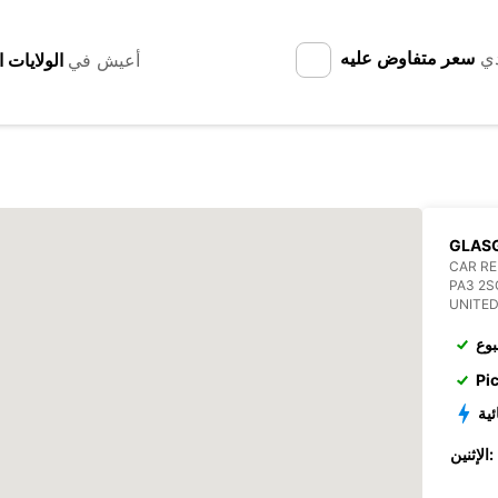
دي
سعر متفاوض عليه
أعيش في
GLAS
CAR R
PA3 2S
UNITE
بوع
Pi
ئية
الإثنين: