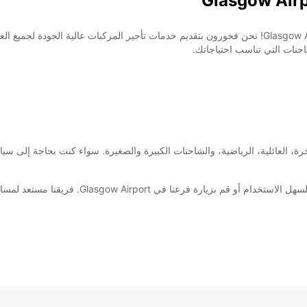
ضافية
These 
مرحبًا بكم في مكتب تأجير السيارات والشاحنات في Glasgow Airport! نحن فخورون بتقديم خدمات تأجير ا
احنات التي تناسب احتياجاتك.
رة، العائلية، الرياضية، والشاحنات الكبيرة والصغيرة. سواء كنت بحاجة إلى سيار
احجز سيارتك أو شاحنتك اليوم من خلال موقعنا الإلك