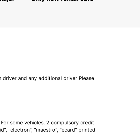
NEWCASTLE UPON TYNE - UNITED KINGDOM
in driver and any additional driver Please
. For some vehicles, 2 compulsory credit
", "electron", "maestro", "ecard" printed