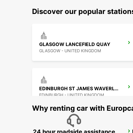
Discover our popular station
GLASGOW LANCEFIELD QUAY
GLASGOW - UNITED KINGDOM
EDINBURGH ST JAMES WAVERLEY MAIN STATION
EDINBURGH - UNITED KINGDOM
Why renting car with Europc
24 hour roadside assistance
BELFAST INTERNATIONAL AIRPORT