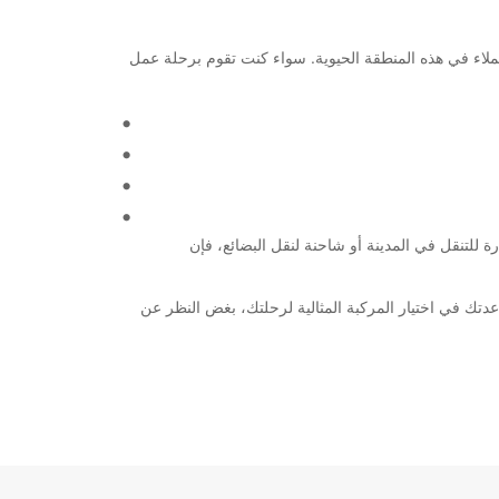
لمركبات عالية الجودة لجميع العملاء في هذه المنطقة الحيوية. سواء كنت تقوم برحلة عمل
ة للتنقل في المدينة أو شاحنة لنقل البضائع، فإن
تروني السهل الاستخدام أو قم بزيارة فرعنا في Glasgow Airport. فريقنا مستعد لمساعدتك في اختيار المركبة المثالية لرحلتك، بغض النظر عن