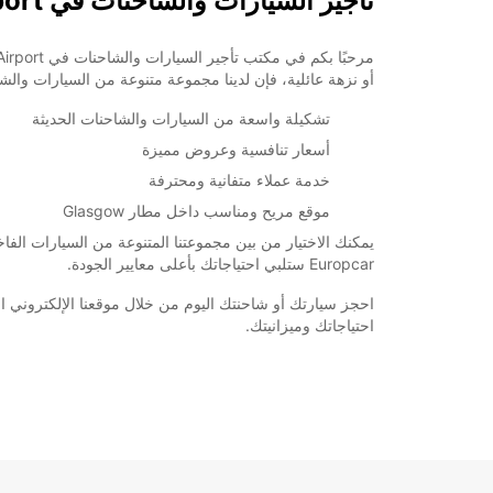
تأجير السيارات والشاحنات في Glasgow Airport
*برسوم إ
opening hours may vary due to public holidays.
أو نزهة عائلية، فإن لدينا مجموعة متنوعة من السيارات والش
+44 (0) 03713841079
تشكيلة واسعة من السيارات والشاحنات الحديثة
أسعار تنافسية وعروض مميزة
خط سير الرحلة
خدمة عملاء متفانية ومحترفة
موقع مريح ومناسب داخل مطار Glasgow
يمكنك الاختيار من بين مجموعتنا المتنوعة من السيارات الفاخ
Europcar ستلبي احتياجاتك بأعلى معايير الجودة.
احتياجاتك وميزانيتك.