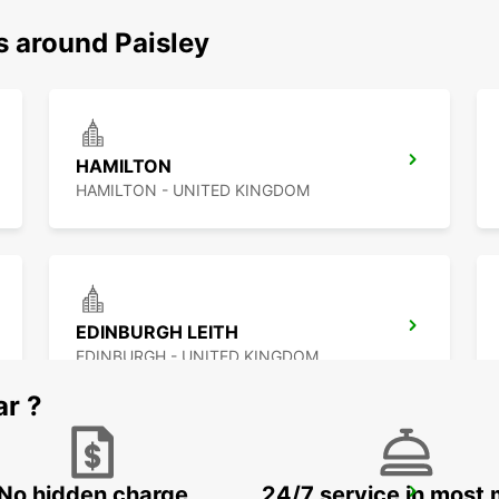
s around Paisley
HAMILTON
HAMILTON - UNITED KINGDOM
EDINBURGH LEITH
EDINBURGH - UNITED KINGDOM
ar ?
No hidden charge
24/7 service in most 
INVERNESS AIRPORT