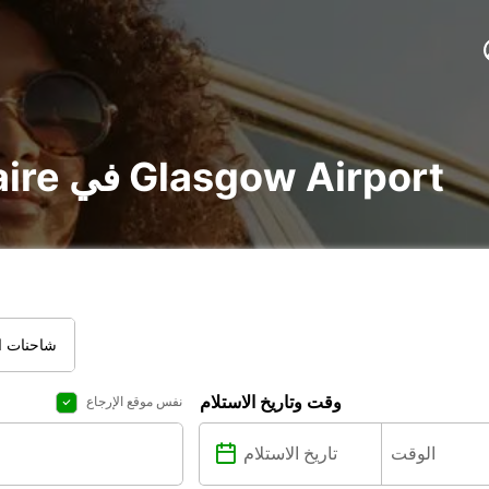
تأجير voiture و utilitaire في Glasgow Airport
شاحنات ال
وقت وتاريخ الاستلام
نفس موقع الإرجاع