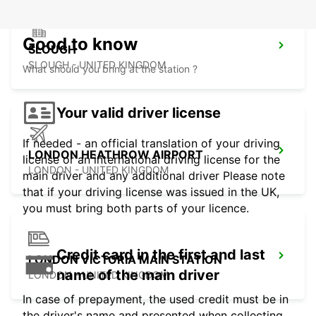
Good to know
SLOUGH
SLOUGH - UNITED KINGDOM
What should you bring at the station ?
Your valid driver license
If needed - an official translation of your driving
LONDON HEATHROW AIRPORT
license or an international driving license for the
LONDON - UNITED KINGDOM
main driver and any additional driver Please note
that if your driving license was issued in the UK,
you must bring both parts of your licence.
Credit card in the first and last
LONDON VICTORIA MAIN STATION
name of the main driver
LONDON - UNITED KINGDOM
In case of prepayment, the used credit must be in
the driver's name and presented when collecting