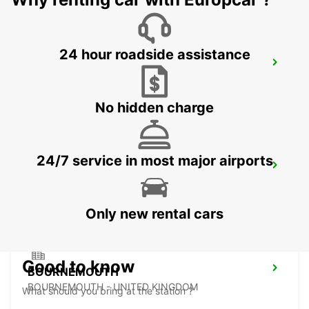
24 hour roadside assistance
SWINDON
SWINDON - UNITED KINGDOM
No hidden charge
24/7 service in most major airports
EXETER AIRPORT
EXETER - UNITED KINGDOM
Only new rental cars
Good to know
BOURNEMOUTH
BOURNEMOUTH - UNITED KINGDOM
What should you bring at the station ?