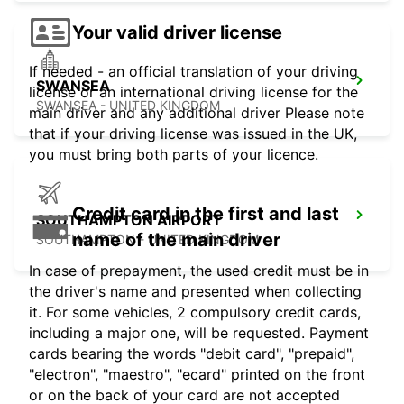
Your valid driver license
If needed - an official translation of your driving
SWANSEA
license or an international driving license for the
SWANSEA - UNITED KINGDOM
main driver and any additional driver Please note
that if your driving license was issued in the UK,
you must bring both parts of your licence.
Credit card in the first and last
SOUTHAMPTON AIRPORT
name of the main driver
SOUTHAMPTON - UNITED KINGDOM
In case of prepayment, the used credit must be in
the driver's name and presented when collecting
it. For some vehicles, 2 compulsory credit cards,
including a major one, will be requested. Payment
cards bearing the words "debit card", "prepaid",
"electron", "maestro", "ecard" printed on the front
or on the back of your card are not accepted