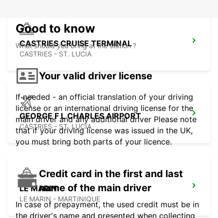
Good to know
CASTRIES CRUISE TERMINAL
What should you bring at the station ?
CASTRIES - ST. LUCIA
Your valid driver license
If needed - an official translation of your driving
license or an international driving license for the
GEORGE F L CHARLES AIRPORT
main driver and any additional driver Please note
CASTRIES - ST. LUCIA
that if your driving license was issued in the UK,
you must bring both parts of your licence.
Credit card in the first and last
name of the main driver
LE MARIN
LE MARIN - MARTINIQUE
In case of prepayment, the used credit must be in
the driver's name and presented when collecting