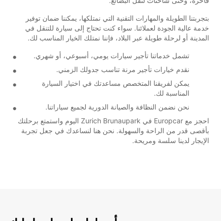
فاخرة، وحتى شاحنات لنقل البضائع.
بتجربتنا الطويلة والمهارات التقنية التي نمتلكها، يمكننا ضمان توفير
خدمة عالية الجودة لعملائنا. سواء كنت تحتاج إلى سيارة للتنقل في
المدينة أو لرحلة طويلة عبر البلاد، فإننا نمتلك الخيار المناسب لك.
تشمل خدماتنا تأجير سيارات يومي، أسبوعي، أو شهري.
نقدم خيارات تأجير مرنة تناسب جدولك الزمني.
يمكن لفريقنا المتخصص مساعدتك في اختيار السيارة
المناسبة لك.
نحن نضمن النظافة والصيانة الدورية لجميع سياراتنا.
احجز مع Europcar في Zurich Brunaupark اليوم واستمتع برحلتك
بأقصى قدر من الراحة والسهولة. نحن هنا لنساعدك في جعل تجربة
الإيجار لدينا سلسة ومريحة.