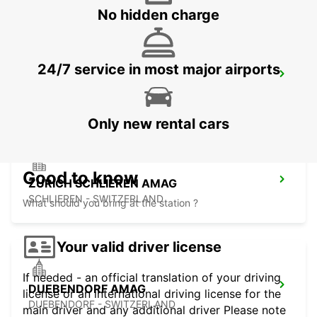
No hidden charge
24/7 service in most major airports
ZURICH NORTH OERLIKON
ZURICH - SWITZERLAND
Only new rental cars
Good to know
ZURICH SCHLIEREN AMAG
SCHLIEREN - SWITZERLAND
What should you bring at the station ?
Your valid driver license
If needed - an official translation of your driving
DUEBENDORF AMAG
license or an international driving license for the
DUEBENDORF - SWITZERLAND
main driver and any additional driver Please note