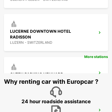
LUCERNE DOWNTOWN HOTEL
RADISSON
LUZERN - SWITZERLAND
More stations
OLTEN PARKING NEUHARD
OLTEN - SWITZERLAND
Why renting car with Europcar ?
24 hour roadside assistance
CHAM ZUG AMAG