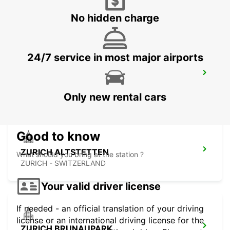
CHAM - SWITZERLAND
No hidden charge
24/7 service in most major airports
ZURICH SCHLIEREN AMAG
SCHLIEREN - SWITZERLAND
Only new rental cars
Good to know
ZURICH ALTSTETTEN
What should you bring at the station ?
ZURICH - SWITZERLAND
Your valid driver license
If needed - an official translation of your driving
license or an international driving license for the
ZURICH BRUNAUPARK