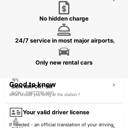
LAUSANNE CRISSIER
CRISSIER - SWITZERLAND
No hidden charge
24/7 service in most major airports
THONON-LES-BAINS
THONON LES BAINS - FRANCE
Only new rental cars
Good to know
SION AIRPORT SIR
SION - SWITZERLAND
What should you bring at the station ?
Your valid driver license
If needed - an official translation of your driving