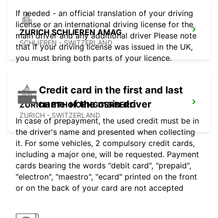
If needed - an official translation of your driving
license or an international driving license for the
ZURICH SCHLIEREN AMAG
main driver and any additional driver Please note
SCHLIEREN - SWITZERLAND
that if your driving license was issued in the UK,
you must bring both parts of your licence.
Credit card in the first and last
name of the main driver
ZURICH ETH HOENGGERBERG
ZURICH - SWITZERLAND
In case of prepayment, the used credit must be in
the driver's name and presented when collecting
it. For some vehicles, 2 compulsory credit cards,
including a major one, will be requested. Payment
cards bearing the words "debit card", "prepaid",
"electron", "maestro", "ecard" printed on the front
or on the back of your card are not accepted