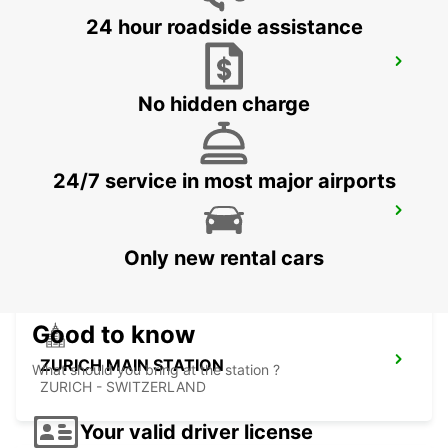
24 hour roadside assistance
ZURICH ALTSTETTEN
ZURICH - SWITZERLAND
No hidden charge
24/7 service in most major airports
ZURICH ZENTRUM ETH ONLY ETH
ZURICH - SWITZERLAND
Only new rental cars
Good to know
ZURICH MAIN STATION
What should you bring at the station ?
ZURICH - SWITZERLAND
Your valid driver license