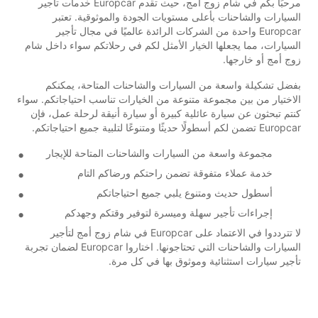
مرحبًا بكم في شام زوج أمج، حيث تقدم Europcar خدمات تأجير
السيارات والشاحنات بأعلى مستويات الجودة والموثوقية. تعتبر
Europcar واحدة من الشركات الرائدة عالميًا في مجال تأجير
السيارات، مما يجعلها الخيار الأمثل لكم في رحلاتكم سواء داخل شام
زوج أمج أو خارجها.
بفضل تشكيلة واسعة من السيارات والشاحنات المتاحة، يمكنكم
الاختيار من بين مجموعة متنوعة من الخيارات تناسب احتياجاتكم. سواء
كنتم تبحثون عن سيارة عائلية كبيرة أو سيارة أنيقة لرحلة عمل، فإن
Europcar تضمن لكم أسطولًا حديثًا ومتنوعًا لتلبية جميع احتياجاتكم.
مجموعة واسعة من السيارات والشاحنات المتاحة للإيجار
خدمة عملاء متفوقة تضمن راحتكم ورضاكم التام
أسطول حديث ومتنوع يلبي جميع احتياجاتكم
إجراءات تأجير سهلة وميسرة لتوفير وقتكم وجهدكم
لا تترددوا في الاعتماد على Europcar في شام زوج أمج لتأجير
السيارات والشاحنات التي تحتاجونها. اختاروا Europcar لضمان تجربة
تأجير سيارات استثنائية وموثوق بها في كل مرة.