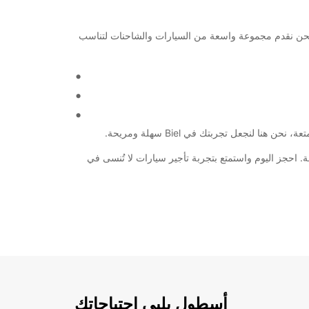
ت موثوقة ومريحة في هذه المدينة الجميلة، فإن Europcar هي الخيار المثالي لك. نحن نقدم مجموعة واسعة من السيارات والشاحنات لتناسب
هتك بأمان وسلاسة. احجز اليوم واستمتع بتجربة تأجير سيارات لا تُنسى في
أسطول يلبي احتياجاتك