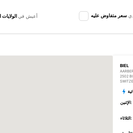
دي
سعر متفاوض عليه
أعيش في
BIEL
AARBE
2502 B
SWITZ
ئية
الإثنين:
الثلاثاء: