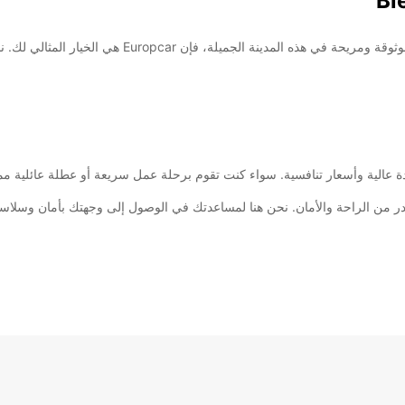
مرحبًا بك في Biel! إذا كنت تبحث عن خدمة تأجير سيارا
 Europcar واستمتع برحلتك في Biel بأقصى قدر من الراحة والأمان. نحن هنا لمساعدتك في الوصول إلى وج