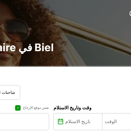
تأجير voiture و utilitaire في Biel
شاحنات ال
وقت وتاريخ الاستلام
نفس موقع الإرجاع