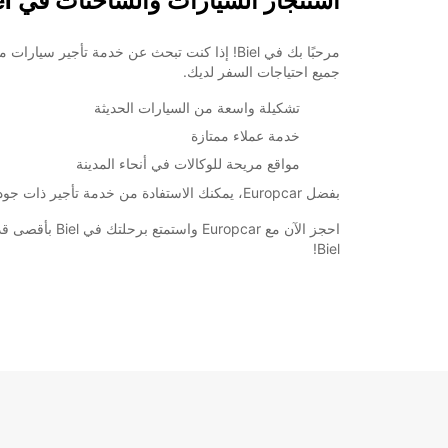
استئجار السيارات والشاحنات في Biel
جميع احتياجات السفر لديك.
تشكيلة واسعة من السيارات الحديثة
خدمة عملاء ممتازة
مواقع مريحة للوكالات في أنحاء المدينة
بفضل Europcar، يمكنك الاستفادة من خدمة تأجير ذات جودة عالية وأسعار تنافسية. سواء كنت تقوم برحلة عمل سريعة أو عطلة عائلية ممتعة، نحن هنا لنجعل تجربتك في Biel سهلة ومريحة.
احجز الآن مع
Biel!