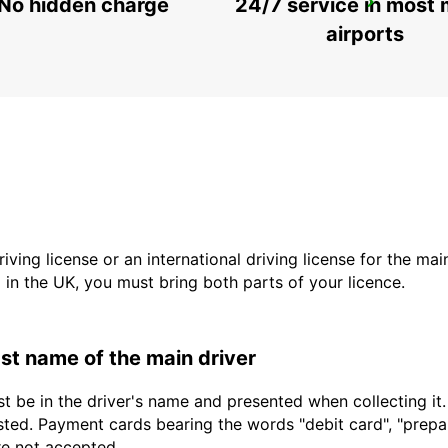
No hidden charge
24/7 service in most 
SOLOTHURN ZUCHWIL AUTO WEBER
ZUCHWIL - SWITZERLAND
airports
driving license or an international driving license for the ma
d in the UK, you must bring both parts of your licence.
last name of the main driver
t be in the driver's name and presented when collecting it
sted. Payment cards bearing the words "debit card", "prepaid
are not accepted