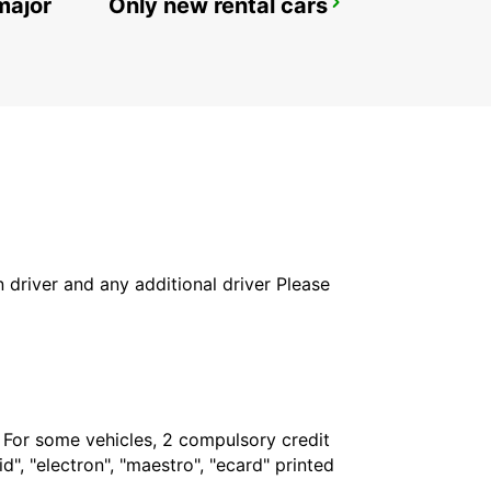
major
Only new rental cars
AARAU-OBERENTFELDEN
OBERENTFELDEN - SWITZERLAND
in driver and any additional driver Please
. For some vehicles, 2 compulsory credit
", "electron", "maestro", "ecard" printed