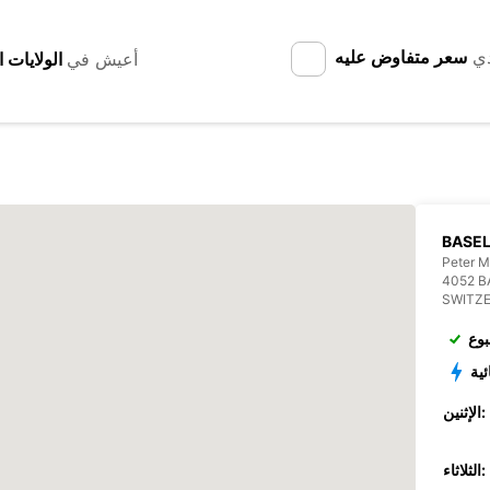
دي
سعر متفاوض عليه
أعيش في
BASEL
Peter M
4052 B
SWITZ
بوع
ئية
الإثنين:
الثلاثاء: