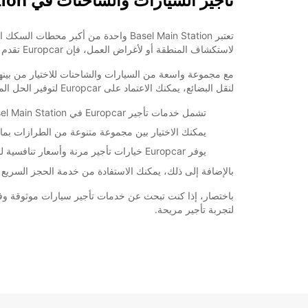
تأجير السيارات والشاحنات في Basel Main Station مع Europcar
تعتبر Basel Main Station واحدة من 
لاستكشاف المنطقة أو لأغراض العمل، فإن Europcar تقدم خدمات تأجير مريحة في Basel Main Station.
مع مجموعة واسعة من السيارات والشاحنات للاختيار من بينها،
لنقل البضائع، يمكنك الاعتماد على Europcar لتوفير الحل المناسب.
تشمل خدمات تأجير Europcar في Basel Main Station تأجير السيارات اليومي والأسبوعي والشهري.
يمكنك الاختيار بين مجموعة متنوعة من الطرازات بما 
يوفر Europcar خيارات تأجير مرنة وأسعار تنافسية لضمان راحة ورضا العملاء.
بالإضافة إلى ذلك، يمكنك الاستفادة من خدمة الحجز السريع عبر الإنترنت مع Europcar، مما يجعل عملية تأجير
لتجربة تأجير مريحة.