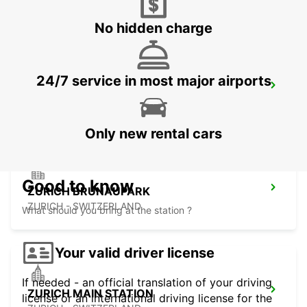
DUEBENDORF - SWITZERLAND
No hidden charge
24/7 service in most major airports
ZURICH ZENTRUM ETH ONLY ETH
ZURICH - SWITZERLAND
Only new rental cars
Good to know
ZURICH BRUNAUPARK
ZURICH - SWITZERLAND
What should you bring at the station ?
Your valid driver license
If needed - an official translation of your driving
ZURICH MAIN STATION
license or an international driving license for the