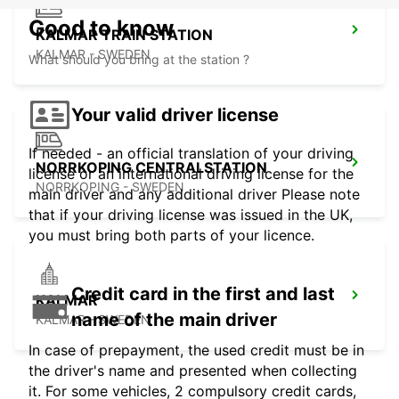
Good to know
KALMAR TRAIN STATION
KALMAR - SWEDEN
What should you bring at the station ?
Your valid driver license
If needed - an official translation of your driving
NORRKOPING CENTRALSTATION
license or an international driving license for the
NORRKOPING - SWEDEN
main driver and any additional driver Please note
that if your driving license was issued in the UK,
you must bring both parts of your licence.
Credit card in the first and last
KALMAR
name of the main driver
KALMAR - SWEDEN
In case of prepayment, the used credit must be in
the driver's name and presented when collecting
it. For some vehicles, 2 compulsory credit cards,