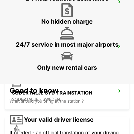
SCANIA SODERTALJE CHASSIPORTEN
SODERTALJE - SWEDEN
No hidden charge
24/7 service in most major airports
SCANIA SODERTALJE BYGGNAD 270
SODERTALJE - SWEDEN
Only new rental cars
Good to know
SODERTALJE SYD TRAINSTATION
SODERTALJE - SWEDEN
What should you bring at the station ?
Your valid driver license
If needed - an official translation of your driving