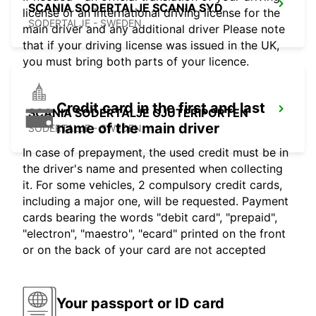
SCANIA SODERTALJE SCANIA SYD
license or an international driving license for the
SODERTALJE - SWEDEN
main driver and any additional driver Please note
that if your driving license was issued in the UK,
you must bring both parts of your licence.
Credit card in the first and last
SCANIA SODERTALJE GJUTERIPORTEN
name of the main driver
SODERTALJE - SWEDEN
In case of prepayment, the used credit must be in
the driver's name and presented when collecting
it. For some vehicles, 2 compulsory credit cards,
including a major one, will be requested. Payment
cards bearing the words "debit card", "prepaid",
"electron", "maestro", "ecard" printed on the front
or on the back of your card are not accepted
Your passport or ID card