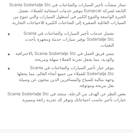
تمتاز منشآت تأجير السيارات والشاحنات في Scania Sodertalje Stc
التابعة لشركة Europcar بتوفير خدمات استثنائية للعملاء، بفضل
الخبرة الواسعة والتنوع الكبير في أسطول السيارات والتي تتنوع من
السيارات العائلية الصغيرة إلى الشاحنات الكبيرة للاحتياجات التجارية.
تشمل خدمات تأجير السيارات والشاحنات في Scania
Sodertalje Stc توفير سيارات حديثة ومجهزة بأحدث
التقنيات.
يتميز فريق العمل في Scania Sodertalje Stc بالاحترافية
والودية، مما يجعل تجربة العملاء سهلة ومريحة.
يتوفر خيار تأجير السيارات والشاحنات في Scania
Sodertalje Stc للعملاء من جميع أنحاء العالم، مما يجعلها
وجهة مثالية للسياح والمسافرين الذين يبحثون عن وسيلة
نقل مريحة وموثوقة.
بغض النظر عن الهدف من الرحلة، ستجد في Scania Sodertalje Stc
خيارات تأجير تناسب احتياجاتك وتوفر لك تجربة رائعة ومميزة.