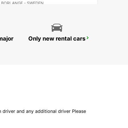
BORLANGE - SWEDEN
major
Only new rental cars
FALUN TRAIN STATION
FALUN - SWEDEN
in driver and any additional driver Please