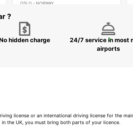
OSLO - NORWAY
ar ?
No hidden charge
24/7 service in most 
FALUN DELIVERY AND COLLECTION
FALUN - SWEDEN
airports
driving license or an international driving license for the ma
d in the UK, you must bring both parts of your licence.