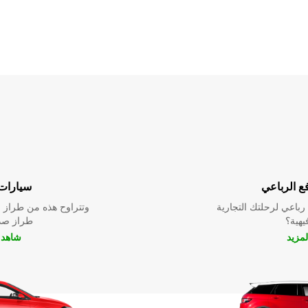
ع الرباعي
سيارات 
باعي لرحلتك التجارية
وتتراوح هذه من طراز م
فيهية؟
طراز صدي
لمزيد
شاهد ا