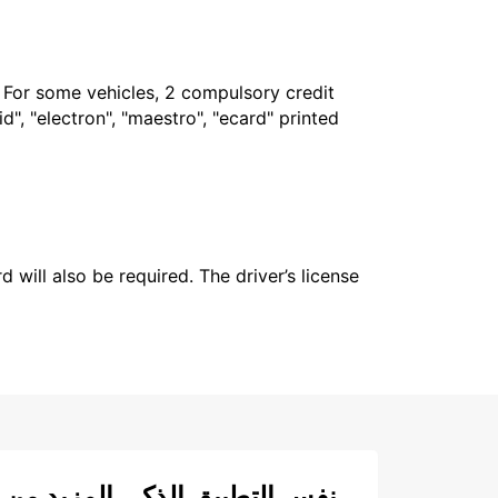
. For some vehicles, 2 compulsory credit
", "electron", "maestro", "ecard" printed
 will also be required. The driver’s license
نفس التطبيق الذكي المزيد من