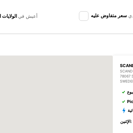
دي
سعر متفاوض عليه
أعيش في
SCAN
SCANDI
78067 
SWEDE
بوع
Pi
ئية
الإثنين: