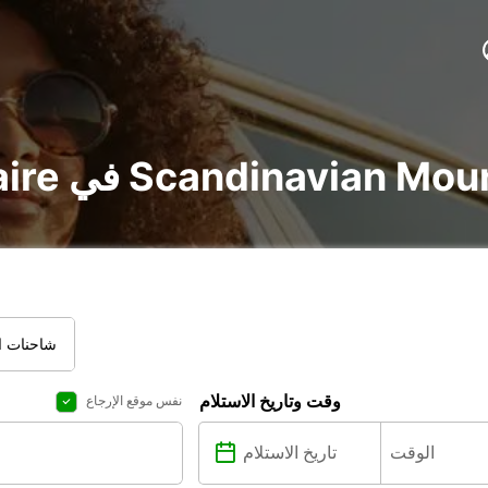
voi و utilitaire في Scandinavian Mountain
شاحنات ال
وقت وتاريخ الاستلام
نفس موقع الإرجاع