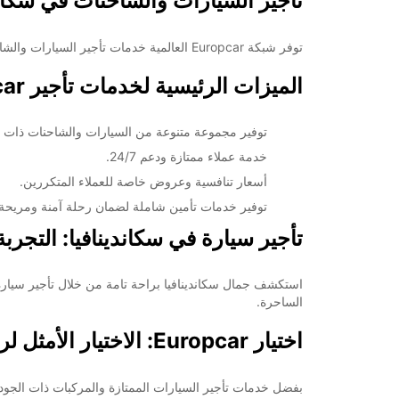
تأجير السيارات والشاحنات في سكاند
*برسوم إ
opening hours may vary due to public holidays.
توفر شبكة Europcar العالمية خدمات تأجير السيارات والشاحنات في أكثر من 160 دولة حول العالم، بمجموعة متنوعة من المركبات لتناسب احتياجات الجميع، سواء كانوا أفرادًا أو محترفين.
الميزات الرئيسية لخدمات تأجير Europcar في سكاندينافيا:
+46 (250) 39790
توفير مجموعة متنوعة من السيارات والشاحنات ذات الج
خط سير الرحلة
خدمة عملاء ممتازة ودعم 24/7.
أسعار تنافسية وعروض خاصة للعملاء المتكررين.
توفير خدمات تأمين شاملة لضمان رحلة آمنة ومريحة.
تأجير سيارة في سكاندينافيا: التجربة
الساحرة.
اختيار Europcar: الاختيار الأمثل لرحلتك في سكاندينافيا
بفضل خدمات تأجير السيارات الممتازة والمركبات ذات الجودة العالية التي توفرها Europcar في سكاندينافيا، يمكن للعملاء الاعتماد على 