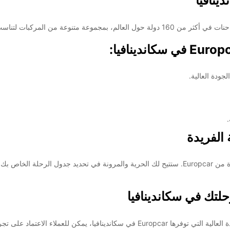
ينافيا
ضافية
These 
ودة العالية.
 الفريدة
استكشف جمال سكاندينافيا براحة تامة من خلال تأجير سيارة من Europcar. ستتيح لك الحرية والمرونة 
تجربة سفر لا تنسى. احجز الآن واستمتع بالرحلة!