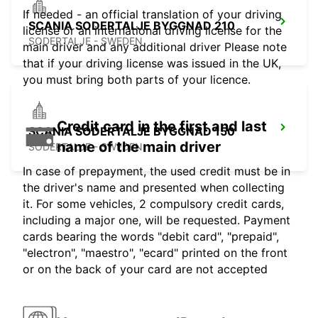
If needed - an official translation of your driving
SCANIA SODERTALJE BYGGNAD 210
license or an international driving license for the
SODERTALJE - SWEDEN
main driver and any additional driver Please note
that if your driving license was issued in the UK,
you must bring both parts of your licence.
Credit card in the first and last
SCANIA SODERTALJE BYGGNAD 150
name of the main driver
SODERTALJE - SWEDEN
In case of prepayment, the used credit must be in
the driver's name and presented when collecting
it. For some vehicles, 2 compulsory credit cards,
including a major one, will be requested. Payment
cards bearing the words "debit card", "prepaid",
"electron", "maestro", "ecard" printed on the front
or on the back of your card are not accepted