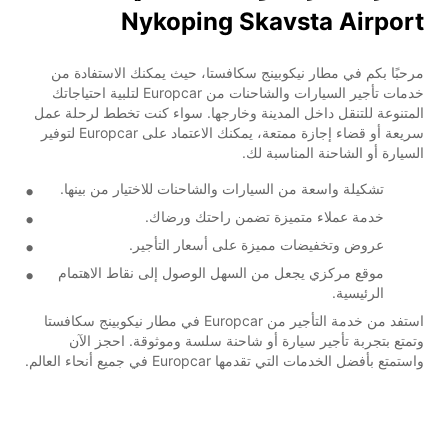
Nykoping Skavsta Airport
مرحبًا بكم في مطار نيكوبينج سكافستا، حيث يمكنك الاستفادة من
خدمات تأجير السيارات والشاحنات من Europcar لتلبية احتياجاتك
المتنوعة للتنقل داخل المدينة وخارجها. سواء كنت تخطط لرحلة عمل
سريعة أو قضاء إجازة ممتعة، يمكنك الاعتماد على Europcar لتوفير
السيارة أو الشاحنة المناسبة لك.
تشكيلة واسعة من السيارات والشاحنات للاختيار من بينها.
خدمة عملاء متميزة تضمن راحتك ورضاك.
عروض وتخفيضات مميزة على أسعار التأجير.
موقع مركزي يجعل من السهل الوصول إلى نقاط الاهتمام
الرئيسية.
استفد من خدمة التأجير من Europcar في مطار نيكوبينج سكافستا
وتمتع بتجربة تأجير سيارة أو شاحنة سلسة وموثوقة. احجز الآن
واستمتع بأفضل الخدمات التي تقدمها Europcar في جميع أنحاء العالم.