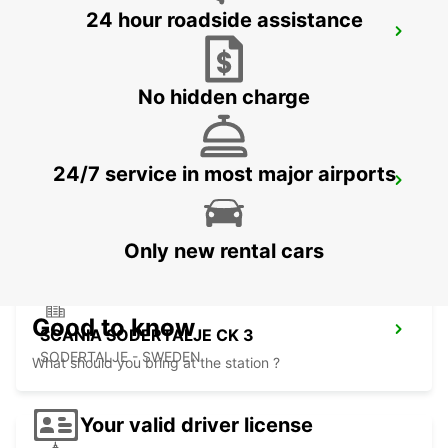
24 hour roadside assistance
SCANIA SODERTALJE STC
SODERTALJE - SWEDEN
No hidden charge
24/7 service in most major airports
SODERTALJE SYD TRAINSTATION
SODERTALJE - SWEDEN
Only new rental cars
Good to know
SCANIA SODERTALJE CK 3
SODERTALJE - SWEDEN
What should you bring at the station ?
Your valid driver license