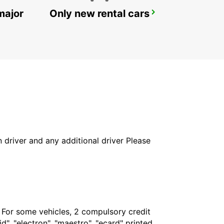
major
Only new rental cars
CHICLANA
CHICLANA DE LA FRONTERA - SPAIN
in driver and any additional driver Please
. For some vehicles, 2 compulsory credit
", "electron", "maestro", "ecard" printed