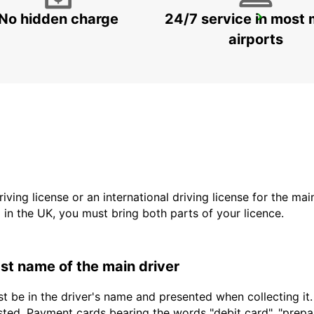
No hidden charge
24/7 service in most 
CORDOBA MAIN STATION
CORDOBA - SPAIN
airports
driving license or an international driving license for the ma
d in the UK, you must bring both parts of your licence.
last name of the main driver
t be in the driver's name and presented when collecting it
sted. Payment cards bearing the words "debit card", "prepaid