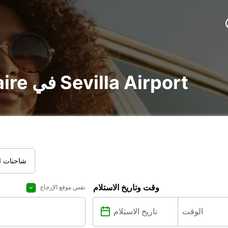
تأجير voiture و utilitaire في Sevilla Airport
شاحنات ال
وقت وتاريخ الاستلام
نفس موقع الإرجاع