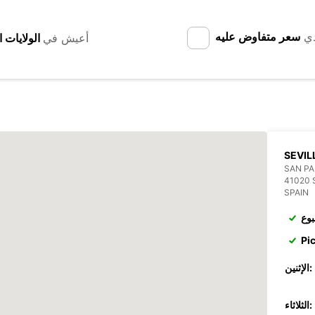
دي
سعر متفاوض عليه
أعيش في
SEVIL
SAN P
41020 
SPAIN
بوع
Pi
الإثنين:
الثلاثاء: