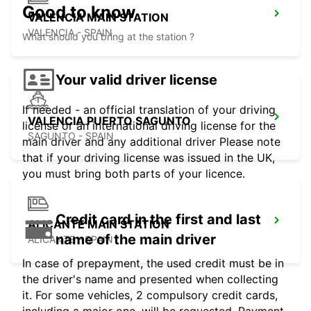
Good to know
VALENCIA MAIN STATION
VALENCIA - SPAIN
What should you bring at the station ?
Your valid driver license
If needed - an official translation of your driving
VALENCIA PUERTO SAGUNTO
license or an international driving license for the
SAGUNTO - SPAIN
main driver and any additional driver Please note
that if your driving license was issued in the UK,
you must bring both parts of your licence.
Credit card in the first and last
ALICANTE MAIN STATION
name of the main driver
ALICANTE - SPAIN
In case of prepayment, the used credit must be in
the driver's name and presented when collecting
it. For some vehicles, 2 compulsory credit cards,