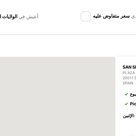
دي
سعر متفاوض عليه
أعيش في
SAN S
PLAZA 
20011 
SPAIN
بوع
Pi
الإثنين: