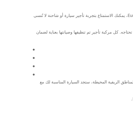
مرحبًا بك في San Sebastian! مدينة ساحرة موجودة في شمال إسبانيا وتعتبر واحدة من أجمل المدن الساحلية في البلاد. من خلال Europcar، يمكنك الاستمتاع بتجربة تأجير سيارة أو شاحنة لا تُنسى
تحتاجه. كل مركبة تأجير تم تنظيفها وصيانتها بعناية لضمان
ينة أو رحلة استكشافية في المناطق الريفية المحيطة، ستجد السيارة المناسبة لك مع