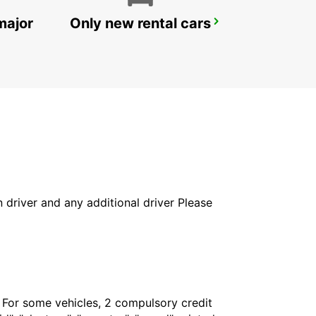
major
Only new rental cars
BILBAO MAIN STATION
BILBAO - SPAIN
in driver and any additional driver Please
. For some vehicles, 2 compulsory credit