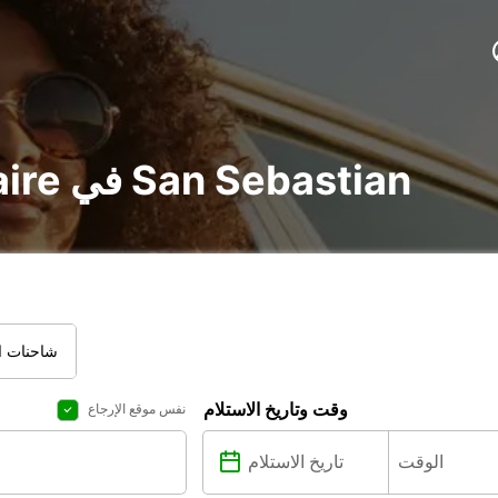
تأجير voiture و utilitaire في San Sebastian
شاحنات ال
وقت وتاريخ الاستلام
نفس موقع الإرجاع