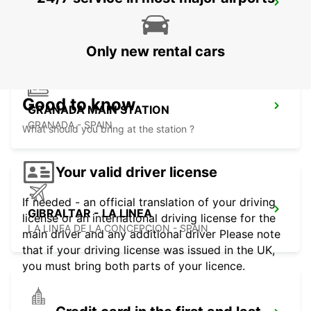
GRANADA AIRPORT
SANTA FE - SPAIN
Only new rental cars
Good to know
GRANADA MAIN STATION
GRANADA - SPAIN
What should you bring at the station ?
Your valid driver license
If needed - an official translation of your driving
GIBRALTAR - LA LINEA
license or an international driving license for the
LA LINEA DE LA CONCEPCION - SPAIN
main driver and any additional driver Please note
that if your driving license was issued in the UK,
you must bring both parts of your licence.