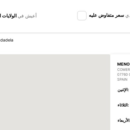
دي
سعر متفاوض عليه
أعيش في
udadela
MENO
COMER
07760 
SPAIN
الإثنين:
الثلاثاء:
عاء: