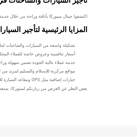
تأجير السيارات والشاحنات في norca Port Ciudadela
اكتشفوا جمال مينوركا بأناقة وراحة من خلال خدمة ت
المزايا الرئيسية لتأجير السيارات والشاحنات
تشكيلة واسعة من السيارات والشاحنات لتنا
أسعار تنافسية وعروض خاصة للعملاء المحليي
خدمة عملاء عالية الجودة تضمن سهولة وراحة
مواقع مركزية للإستلام والتسليم لمزيد من 
خيارات إضافية مثل GPS ومقاعد السيارة للأطفال لتحسين تجربة السفر.
بغض النظر عن الغرض من زيارتكم لمينوركا، يسعدنا