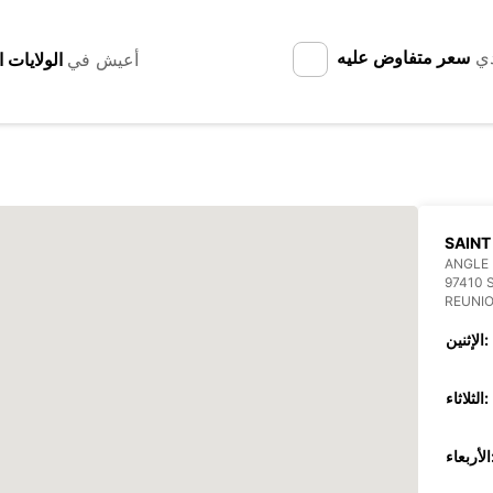
دي
سعر متفاوض عليه
أعيش في
SAINT
ANGLE 
97410 
REUNI
الإثنين:
الثلاثاء:
عاء: