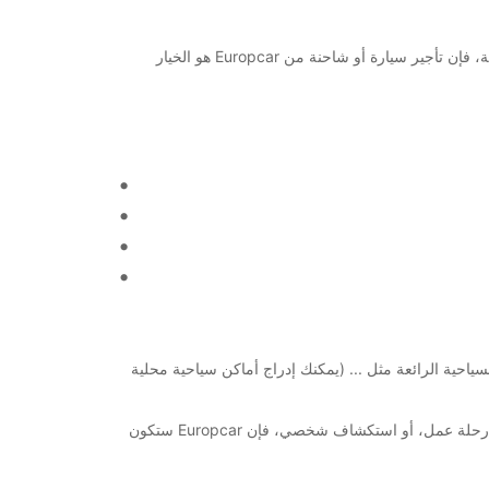
مرحبًا بكم في Saint Pierre، وجهة رائعة لزيارة مع العديد من المعالم السياحية الشهيرة. إذا كنت ترغب في استكشاف المنطقة بحرية وراحة، فإن تأجير سيارة أو شاحنة من Europcar هو الخيار
 الأماكن السياحية الرائعة مثل ... (يمكنك إدراج أماكن سياحية محلية
باختيار Europcar، يمكنك الاستفادة من السائقين المحترفين والمعدات عالية الجودة لتجربة استأجار مثالية. سواء كنت تخطط لرحلة عائلية، رحلة عمل، أو استكشاف شخصي، فإن Europcar ستكون