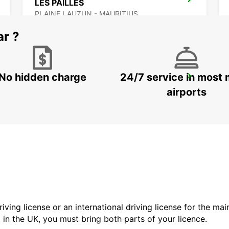
LES PAILLES
PLAINE LAUZUN - MAURITIUS
ar ?
No hidden charge
24/7 service in most 
BANDRELE HOTEL SAKOULI
BANDRELE - MAYOTTE
airports
driving license or an international driving license for the ma
d in the UK, you must bring both parts of your licence.