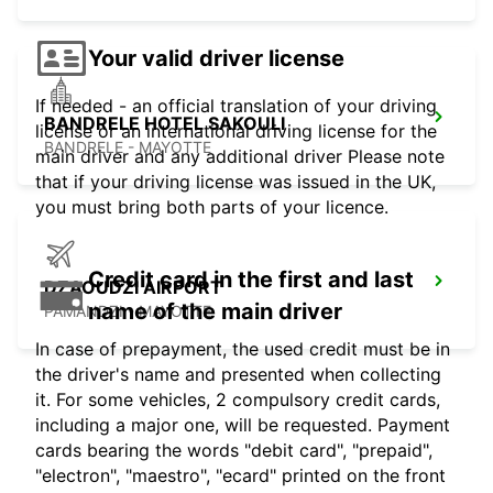
Your valid driver license
If needed - an official translation of your driving
BANDRELE HOTEL SAKOULI
license or an international driving license for the
BANDRELE - MAYOTTE
main driver and any additional driver Please note
that if your driving license was issued in the UK,
you must bring both parts of your licence.
Credit card in the first and last
DZAOUDZI AIRPORT
name of the main driver
PAMANDZI - MAYOTTE
In case of prepayment, the used credit must be in
the driver's name and presented when collecting
it. For some vehicles, 2 compulsory credit cards,
including a major one, will be requested. Payment
cards bearing the words "debit card", "prepaid",
"electron", "maestro", "ecard" printed on the front