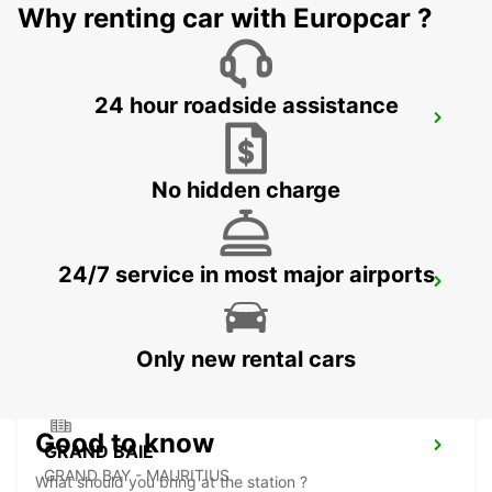
Why renting car with Europcar ?
24 hour roadside assistance
LES PAILLES
PLAINE LAUZUN - MAURITIUS
No hidden charge
24/7 service in most major airports
PLAISANCE AIRPORT
PLAINE MAGNIEN - MAURITIUS
Only new rental cars
Good to know
GRAND BAIE
GRAND BAY - MAURITIUS
What should you bring at the station ?