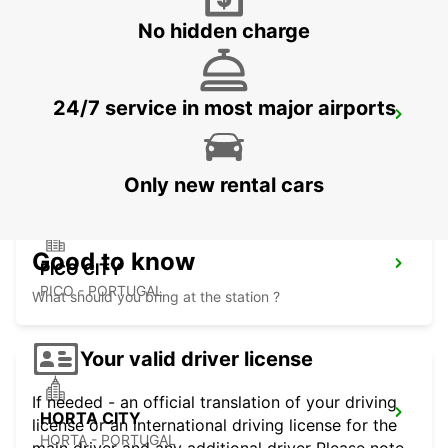
No hidden charge
24/7 service in most major airports
PICO AIRPORT
PICO - PORTUGAL
Only new rental cars
Good to know
PICO CITY
PICO - PORTUGAL
What should you bring at the station ?
Your valid driver license
If needed - an official translation of your driving
HORTA CITY
license or an international driving license for the
HORTA - PORTUGAL