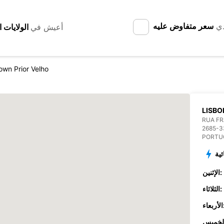
دي
سعر متفاوض عليه
أعيش في
wn Prior Velho
LISBO
RUA FR
2685-3
PORTU
ئية
الإثنين:
الثلاثاء:
عاء: