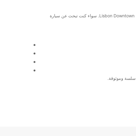
مرحبًا بك في Europcar Lisbon Downtown Prior Velho! نحن نقدم خدمات تأجير السيارات والشاحنات في موقعنا الرائع في Lisbon Downtown Prior Velho. سواء كنت تبحث عن سيارة