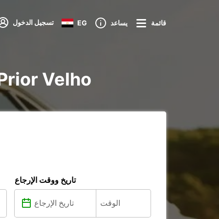
تسجيل الدخول
قائمة
يساعد
EG
تأجير voiture و taire
تاريخ ووقت الإرجاع