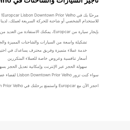
تأجير السيارات والشاحنات في Lisbon Downtown Prior Velho
للاستخدام الشخصي أو شاحنة للحركة السريعة لعملك، لدينا 
بإيجار سيارة من Europcar، يمكنك الاستفادة من العديد من المزايا، بما في ذلك:
تشكيلة واسعة من السيارات والشاحنات المميزة والج
خدمة عملاء متميزة وفريق محترف يساعدك في اختيار 
أسعار تنافسية وعروض خاصة للعملاء المتكررين
سهولة الحجز عبر الإنترنت وإمكانية تعديل الحجز بسه
سواء كنت تزور Lisbon Downtown Prior Velho لقضاء عطلة عائلية ممتعة أو لرحلة عمل مهمة، Europcar تضمن لك تجربة تأجير سيارة سلسة وموثوقة.
احجز الآن مع Europcar واستمتع برحلتك في Lisbon Downtown Prior Velho بأقصى درجات الراحة والراحة!