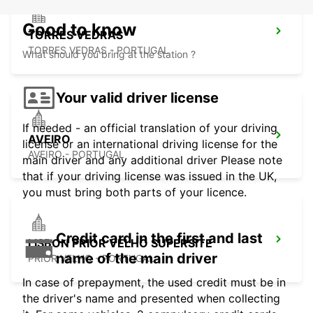
Good to know
TORRES VEDRAS
TORRES VEDRAS - PORTUGAL
What should you bring at the station ?
Your valid driver license
If needed - an official translation of your driving
AVEIRO
license or an international driving license for the
AVEIRO - PORTUGAL
main driver and any additional driver Please note
that if your driving license was issued in the UK,
you must bring both parts of your licence.
Credit card in the first and last
LISBON PRIOR VELHO SUPERSITE
name of the main driver
PRIOR VELHO - PORTUGAL
In case of prepayment, the used credit must be in
the driver's name and presented when collecting