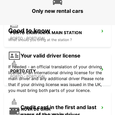
Only new rental cars
Good to know
PORTO CAMPANHA MAIN STATION
PORTO - PORTUGAL
What should you bring at the station ?
Your valid driver license
If needed - an official translation of your driving
PORTO CITY
license or an international driving license for the
PORTO - PORTUGAL
main driver and any additional driver Please note
that if your driving license was issued in the UK,
you must bring both parts of your licence.
Credit card in the first and last
VILA NOVA DE GAIA
name of the main driver
VILA NOVA DE GAIA - PORTUGAL