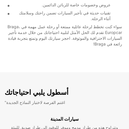
عروض وخصومات خاصة للزبائن الدائمين.
تقنيات حديثة في تأجير السيارات تضمن راحتك وسلامتك
أثناء الرحلة.
سواء كنت تخطط لرحلة عائلية ممتعة أو رحلة عمل مهمة في Braga،
Europcar تقدم لك الحل الأمثل لتلبية احتياجاتك من خلال خدمة تأجير
السيارات الاحترافية والموثوقة. احجز سيارتك اليوم وتمتع بتجربة قيادة
رائعة في Braga!
أسطول يلبي احتياجاتك
"اغتنم الفرصة لاختبار النماذج الجديدة
سيارات المدينة
وتتراوح هذه من طراز مدمج وموفر للوقود إلى طراز صديق للبيئة