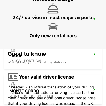
24/7 service in most major airports
FARO AIRPORT
FARO - PORTUGAL
Only new rental cars
Good to know
LAGOS
LAGOS - PORTUGAL
What should you bring at the station ?
Your valid driver license
If needed - an official translation of your driving
MONTE GORDO
license or an international driving license for the
MONTE GORDO - PORTUGAL
main driver and any additional driver Please note
that if your driving license was issued in the UK,