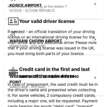
KOSICE AIRPORT
What should you bring at the station ?
KOSICE - SLOVAK REPUBLIC
Your valid driver license
If needed - an official translation of your driving
license or an international driving license for the
WARSAW CHOPIN AIRPORT
main driver and any additional driver Please note
WARSZAWA - POLAND
that if your driving license was issued in the UK,
you must bring both parts of your licence.
Credit card in the first and last
name of the main driver
WARSAW HOTEL SOBIESKI MEETING
POINT
In case of prepayment, the used credit must be in
WARSZAWA - POLAND
the driver's name and presented when collecting
it. For some vehicles, 2 compulsory credit cards,
including a major one, will be requested. Payment
cards bearing the words "debit card", "prepaid",