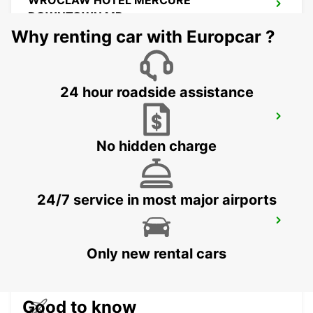
WROCLAW HOTEL MERCURE
DOWNTOWN MP
WROCLAW - POLAND
Why renting car with Europcar ?
24 hour roadside assistance
WROCLAW AIRPORT
WROCLAW - POLAND
No hidden charge
24/7 service in most major airports
RZESZOW AIRPORT
JASIONKA - POLAND
Only new rental cars
Good to know