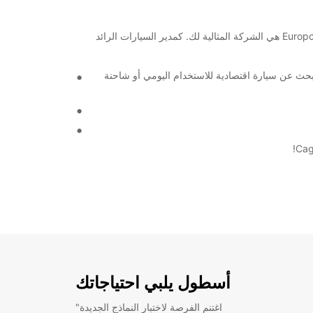
مرحبًا بك في مطار Cagayan De Oro International Airport! إذا كنت بحاجة إلى سيارة أو شاحنة للإيجار أثناء زيارتك لهذا المطار، فإن Europcar هي الشركة المثالية لك. كمدير السيارات الرائد
حث عن سيارة اقتصادية للاستخدام اليومي أو شاحنة
أسطول يلبي احتياجاتك
"اغتنم الفرصة لاختبار النماذج الجديدة