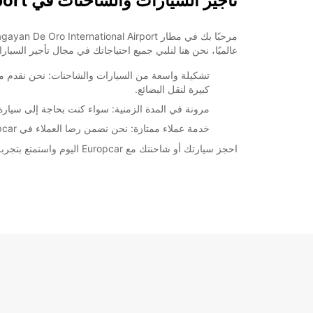
تأجير السيارات والشاحنات في Cagayan De Oro International Airport
عالميًا، نحن هنا لنلبي جميع احتياجاتك في مجال تأجير السيار
تشكيلة واسعة من السيارات والشاحنات: نحن نقدم مج
كبيرة لنقل البضائع.
مرونة في المدة الزمنية: سواء كنت بحاجة إلى سيارة لب
خدمة عملاء ممتازة: نحن نضمن رضا العملاء في Europcar، ونحن دائمًا هنا لمساعدتك وتلبية احتياجاتك بكل احترافية.
احجز سيارتك أو شاحنتك مع Europcar اليوم واستمتع بتجربة تأجير سيارات سهلة ومريحة في مطار Cagayan De Oro International Airport!