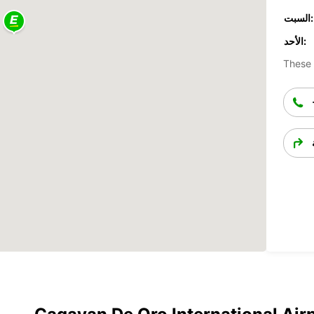
السبت:
الأحد:
These 