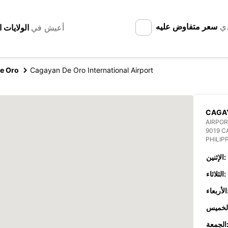
دي
سعر متفاوض عليه
أعيش في
e Oro
Cagayan De Oro International Airport
CAGAY
AIRPOR
9019 C
PHILIP
الإثنين:
الثلاثاء:
عاء:
جمعة: