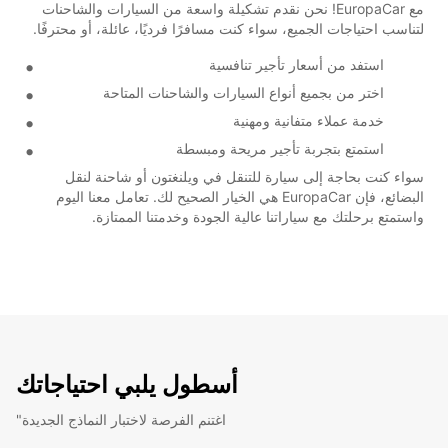
مع EuropaCar! نحن نقدم تشكيلة واسعة من السيارات والشاحنات
لتناسب احتياجات الجميع، سواء كنت مسافرًا فرديًا، عائلة، أو محترفًا.
استفد من أسعار تأجير تنافسية
اختر من بجميع أنواع السيارات والشاحنات المتاحة
خدمة عملاء متفانية ومهنية
استمتع بتجربة تأجير مريحة ومبسطة
سواء كنت بحاجة إلى سيارة للتنقل في ويلنغتون أو شاحنة لنقل
البضائع، فإن EuropaCar هي الخيار الصحيح لك. تعامل معنا اليوم
واستمتع برحلتك مع سياراتنا عالية الجودة وخدمتنا الممتازة.
أسطول يلبي احتياجاتك
"اغتنم الفرصة لاختبار النماذج الجديدة