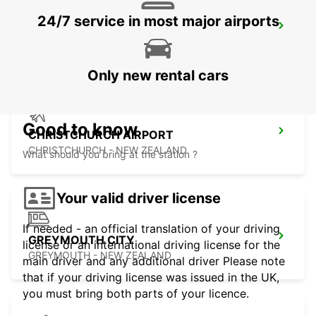
24/7 service in most major airports
NAPIER AIRPORT
NAPIER - NEW ZEALAND
Only new rental cars
Good to know
CHRISTCHURCH AIRPORT
CHRISTCHURCH - NEW ZEALAND
What should you bring at the station ?
Your valid driver license
If needed - an official translation of your driving
GREYMOUTH CITY
license or an international driving license for the
GREYMOUTH - NEW ZEALAND
main driver and any additional driver Please note
that if your driving license was issued in the UK,
you must bring both parts of your licence.