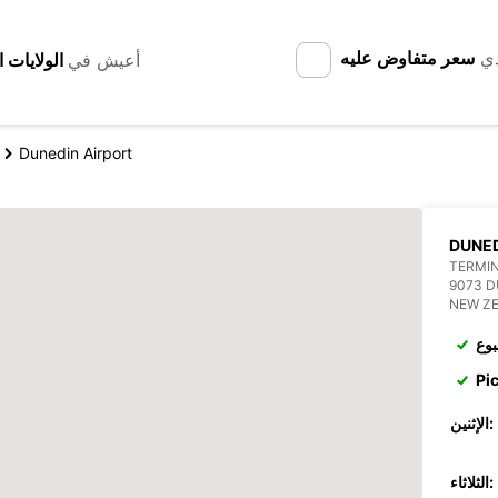
دي
سعر متفاوض عليه
أعيش في
Dunedin Airport
DUNED
TERMIN
9073 D
NEW Z
بوع
Pi
الإثنين:
الثلاثاء: