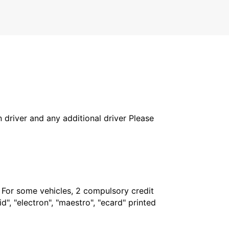
PALMERSTON NORTH - NEW ZEALAND
in driver and any additional driver Please
. For some vehicles, 2 compulsory credit
", "electron", "maestro", "ecard" printed