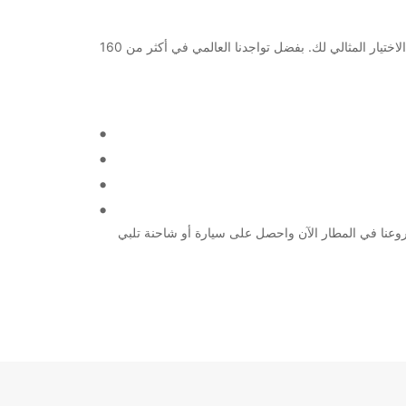
مرحبًا بك في Dunedin Airport! إذا كنت تبحث عن خيارات تأجير السيارات والشاحنات الموثوقة والموثوقة في المطار، فإن Europcar هي الاختيار المثالي لك. بفضل تواجدنا العالمي في أكثر من 160
عمل مهمة، Europcar ستكون إضافة قيمة لتجربتك في Dunedin Airport. قم بزيارة أحد فروعنا في المطار الآن واحصل على سيارة أو شاحنة تلبي