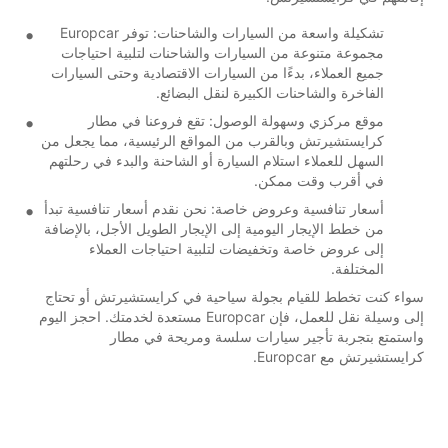
تشكيلة واسعة من السيارات والشاحنات: توفر Europcar
مجموعة متنوعة من السيارات والشاحنات لتلبية احتياجات
جميع العملاء، بدءًا من السيارات الاقتصادية وحتى السيارات
الفاخرة والشاحنات الكبيرة لنقل البضائع.
موقع مركزي وسهولة الوصول: تقع فروعنا في مطار
كرايستشيرتش وبالقرب من المواقع الرئيسية، مما يجعل من
السهل للعملاء استلام السيارة أو الشاحنة والبدء في رحلتهم
في أقرب وقت ممكن.
أسعار تنافسية وعروض خاصة: نحن نقدم أسعار تنافسية تبدأ
من خطط الإيجار اليومية إلى الإيجار الطويل الأجل، بالإضافة
إلى عروض خاصة وتخفيضات لتلبية احتياجات العملاء
المختلفة.
سواء كنت تخطط للقيام بجولة سياحية في كرايستشيرتش أو تحتاج
إلى وسيلة نقل للعمل، فإن Europcar مستعدة لخدمتك. احجز اليوم
واستمتع بتجربة تأجير سيارات سلسة ومريحة في مطار
كرايستشيرتش مع Europcar.