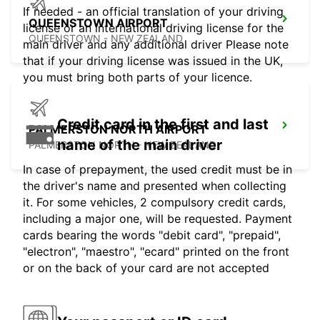
If needed - an official translation of your driving
QUEENSTOWN AIRPORT
license or an international driving license for the
QUEENSTOWN - NEW ZEALAND
main driver and any additional driver Please note
that if your driving license was issued in the UK,
you must bring both parts of your licence.
Credit card in the first and last
PALMERSTON NORTH AIRPORT
name of the main driver
PALMERSTON NORTH - NEW ZEALAND
In case of prepayment, the used credit must be in
the driver's name and presented when collecting
it. For some vehicles, 2 compulsory credit cards,
including a major one, will be requested. Payment
cards bearing the words "debit card", "prepaid",
"electron", "maestro", "ecard" printed on the front
or on the back of your card are not accepted