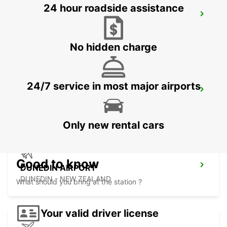
24 hour roadside assistance
WELLINGTON AIRPORT
WELLINGTON - NEW ZEALAND
No hidden charge
24/7 service in most major airports
WELLINGTON FERRY TERMINAL
WELLINGTON - NEW ZEALAND
Only new rental cars
Good to know
DUNEDIN AIRPORT
DUNEDIN - NEW ZEALAND
What should you bring at the station ?
Your valid driver license