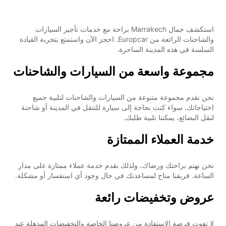
استكشف جمال Marrakech براحة مع خدمات تأجير السيارات
والشاحنات الرائعة من Europcar. احجز الآن واستمتع بتجربة القيادة
السلسة في هذه المدينة الساحرة.
مجموعة واسعة من السيارات والشاحنات
نحن نقدم مجموعة متنوعة من السيارات والشاحنات لتلبية جميع
احتياجاتك. سواء كنت بحاجة إلى سيارة للتنقل في المدينة أو شاحنة
لنقل البضائع، يمكننا تلبية طلبك.
خدمة العملاء الممتازة
نحن نهتم براحتك ورضاك، ولذلك نقدم خدمة عملاء ممتازة على مدار
الساعة. فريقنا متاح لمساعدتك في حال وجود أي استفسار أو مشكلة.
عروض وتخفيضات رائعة
لا تفوت فرصة الاستفادة من عروضنا الخاصة والتخفيضات المذهلة عند