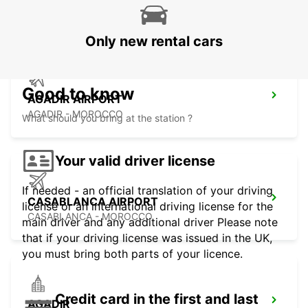
ESSAOUIRA - MOROCCO
Only new rental cars
Good to know
AGADIR AIRPORT
AGADIR - MOROCCO
What should you bring at the station ?
Your valid driver license
If needed - an official translation of your driving
CASABLANCA AIRPORT
license or an international driving license for the
CASABLANCA - MOROCCO
main driver and any additional driver Please note
that if your driving license was issued in the UK,
you must bring both parts of your licence.
Credit card in the first and last
AGADIR