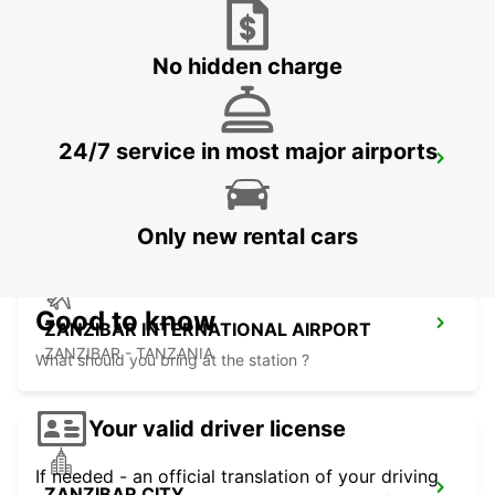
DAR ES SALAAM AIRPORT
DAR ES SALAAM - TANZANIA
No hidden charge
24/7 service in most major airports
DAR ES SALAAM AIRPORT
DAR ES SALAAM - TANZANIA
Only new rental cars
Good to know
ZANZIBAR INTERNATIONAL AIRPORT
ZANZIBAR - TANZANIA
What should you bring at the station ?
Your valid driver license
If needed - an official translation of your driving
ZANZIBAR CITY