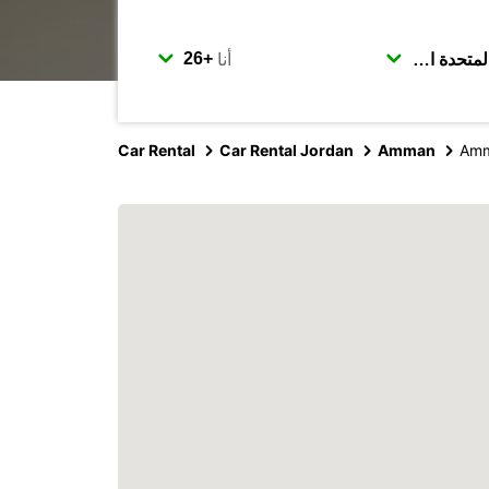
أنا
Car Rental
Car Rental Jordan
Amman
Amm