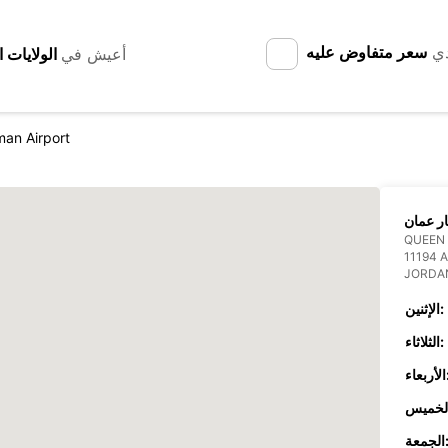
دي
سعر متفاوض عليه
أعيش في
an Airport
ر عمان
QUEEN 
11194
JORDA
الإثنين:
الثلاثاء:
عاء:
جمعة: