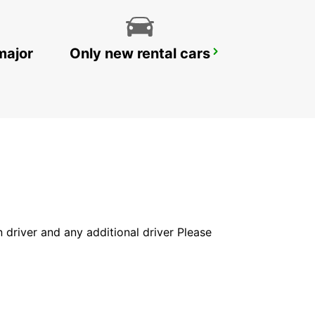
major
Only new rental cars
PETAH TIKVA
PETAH TIKVA - ISRAEL
in driver and any additional driver Please