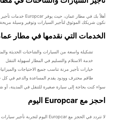
تأجير السيارات والشاحنات في مطار عمان 
أهلاً بك في مطار ع
نكون شريكك الموثوق لتأجير السيارات وتوفير وسيلة مريحة 
الخدمات التي نقدمها في مطار عما
تشكيلة واسعة من السيارات والشاحنات الحديثة والمت
خدمة الاستلام والتسليم في المطار لسهولة التنقل
خيارات تأجير مرنة تناسب جميع الاحتياجات والميزانيا
طاقم محترف وودود يقدم المساعدة والدعم في كل 
سواء كنت بحاجة إلى سيارة صغيرة للتنقل في المدينة، أو شاحن
احجز مع Europcar اليوم
لا تتردد في الحجز مع Europcar اليوم لتجربة تأجير سيارات مميزة في مطار عمان. احجز عبر موقعنا الإلكتروني أو قم بزيارة أحد فروعنا المحلية في المدينة. نحن هنا لجعل رحلتك أكثر سهولة وراحة.