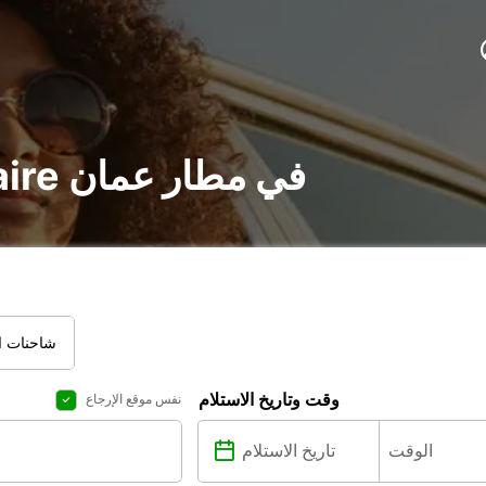
تأجير voiture و utilitaire في مطار عمان
شاحنات ال
وقت وتاريخ الاستلام
نفس موقع الإرجاع