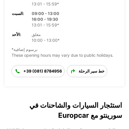
13:01 - 15:59*
09:00 - 13:00
السبت:
16:00 - 19:30
13:01 - 15:59*
مغلق
الأحد:
10:00 - 13:00*
*برسوم إضافية
These opening hours may vary due to public holidays.
خط سير الرحلة
+39 (081) 8784956
استئجار السيارات والشاحنات في
سورينتو مع Europcar