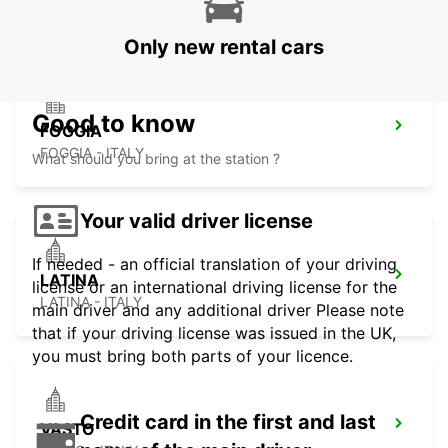
AVELLINO - ITALY
Only new rental cars
Good to know
FOGGIA
FOGGIA - ITALY
What should you bring at the station ?
Your valid driver license
If needed - an official translation of your driving
LATINA
license or an international driving license for the
LATINA - ITALY
main driver and any additional driver Please note
that if your driving license was issued in the UK,
you must bring both parts of your licence.
Credit card in the first and last
VASTO