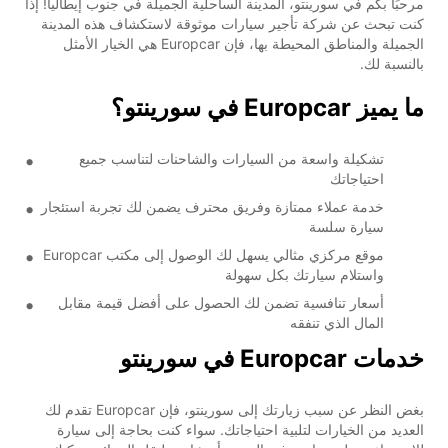
مرحبًا بكم في سورينتو، المدينة الساحلية الجميلة في جنوب إيطاليا! إذا
كنت تبحث عن شركة تأجير سيارات موثوقة لاستكشاف هذه المدينة
الجميلة والمناطق المحيطة بها، فإن Europcar هي الخيار الأمثل
بالنسبة لك.
ما يميز Europcar في سورينتو؟
تشكيلة واسعة من السيارات والشاحنات لتناسب جميع
احتياجاتك
خدمة عملاء ممتازة وفريق محترف يضمن لك تجربة استئجار
سيارة سلسة
موقع مركزي مثالي يسهل لك الوصول إلى مكتب Europcar
واستلام سيارتك بكل سهولة
أسعار تنافسية تضمن لك الحصول على أفضل قيمة مقابل
المال الذي تنفقه
خدمات Europcar في سورينتو
بغض النظر عن سبب زيارتك إلى سورينتو، فإن Europcar تقدم لك
العديد من الخيارات لتلبية احتياجاتك. سواء كنت بحاجة إلى سيارة