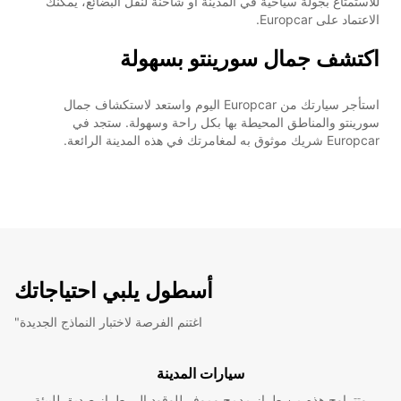
للاستمتاع بجولة سياحية في المدينة أو شاحنة لنقل البضائع، يمكنك
الاعتماد على Europcar.
اكتشف جمال سورينتو بسهولة
استأجر سيارتك من Europcar اليوم واستعد لاستكشاف جمال
سورينتو والمناطق المحيطة بها بكل راحة وسهولة. ستجد في
Europcar شريك موثوق به لمغامرتك في هذه المدينة الرائعة.
أسطول يلبي احتياجاتك
"اغتنم الفرصة لاختبار النماذج الجديدة
سيارات المدينة
وتتراوح هذه من طراز مدمج وموفر للوقود إلى طراز صديق للبيئة