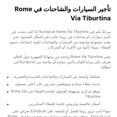
تأجير السيارات والشاحنات في Rome
Via Tiburtina
مرحبًا بكم في Europcar Rome Via Tiburtina! إذا كنت تبحث عن
تأجير سيارات أو شاحنات في روما، فأنت في المكان الصحيح. نحن
نقدم مجموعة واسعة من السيارات والشاحنات لتلبية احتياجات جميع
العملاء، سواء كانوا من الأفراد أو الشركات.
تعتبر Rome Via Tiburtina واحدة من وجهاتنا الشهيرة حول العالم.
تعرف على مزايا القيام بتأجير سيارة أو شاحنة من Europcar في
ايطاليا:
تشكيلة واسعة من السيارات والشاحنات الجديدة والعصرية.
خدمة عملاء ممتازة وموظفين متدربين على أعلى مستوى.
موقع مركزي وسهولة الوصول لقاعدة العملاء في Rome Via
Tiburtina.
أسعار تنافسية وعروض خاصة للعملاء المتكررين.
سواء كنت تزور روما للعمل أو للمتعة، فإن Europcar تحرص على
تلبية احتياجاتك وتوفير تجربة تأجير سيارات مريحة ومريحة في Rome