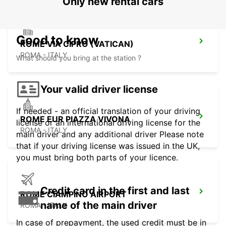
Only new rental cars
Good to know
ROME VIA CIPRO (VATICAN)
ROMA - ITALY
What should you bring at the station ?
Your valid driver license
If needed - an official translation of your driving
ROME EUR PIAZZA VIVONA
license or an international driving license for the
ROMA - ITALY
main driver and any additional driver Please note
that if your driving license was issued in the UK,
you must bring both parts of your licence.
Credit card in the first and last
ROME CIAMPINO AIRPORT
name of the main driver
ROMA - ITALY
In case of prepayment, the used credit must be in